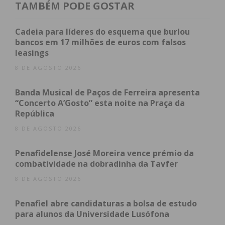
TAMBÉM PODE GOSTAR
Esta medida de colocar árvores nos buracos, foi
tomada depois de várias solicitações para que as
Cadeia para líderes do esquema que burlou
estradas fossem requalificadas. Como tal ainda não
bancos em 17 milhões de euros com falsos
tinha acontecido, esta terça-feira a população
leasings
decidiu tomar medidas e colocar plantas nos
8 DE AGOSTO 2026
buracos e rapidamente a história se tornou viral
nas redes sociais.
Banda Musical de Paços de Ferreira apresenta
“Concerto A’Gosto” esta noite na Praça da
República
8 DE AGOSTO 2026
Penafidelense José Moreira vence prémio da
combatividade na dobradinha da Tavfer
8 DE AGOSTO 2026
Penafiel abre candidaturas a bolsa de estudo
para alunos da Universidade Lusófona