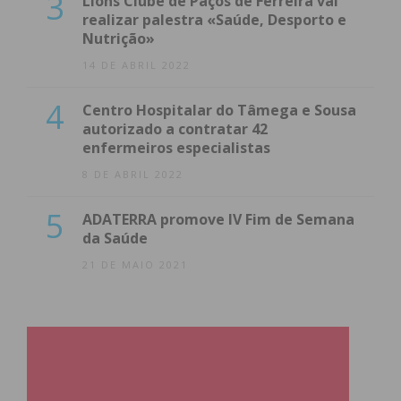
3
Lions Clube de Paços de Ferreira vai
realizar palestra «Saúde, Desporto e
Nutrição»
14 DE ABRIL 2022
4
Centro Hospitalar do Tâmega e Sousa
autorizado a contratar 42
enfermeiros especialistas
8 DE ABRIL 2022
5
ADATERRA promove IV Fim de Semana
da Saúde
21 DE MAIO 2021