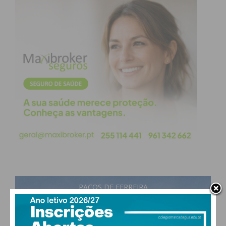
Subscreva a newsletter do
Imediato
PAÇOS DE FERREIRA
Assine nossa newsletter por e-mail e
21
°
scattered clouds
obtenha de forma regular a informação
83% humidade