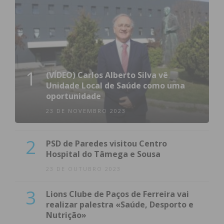
1
(VÍDEO) Carlos Alberto Silva vê
Subscreva a newsletter do
Unidade Local de Saúde como uma
Imediato
oportunidade
23 DE NOVEMBRO 2023
Assine nossa newsletter por e-mail e
obtenha de forma regular a informação
2
PSD de Paredes visitou Centro
atualizada.
Hospital do Tâmega e Sousa
23 DE OUTUBRO 2023
3
Lions Clube de Paços de Ferreira vai
realizar palestra «Saúde, Desporto e
Eu li e concordo com os
termos e
Nutrição»