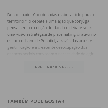
Denominado “Coordenadas (Laboratório para o
território)”, o debate é uma ação que conjuga
pensamento e criação, iniciando o debate sobre
uma visão estratégica de placemaking criativo no
espaço urbano de Penafiel, através das artes. A
gentrificação e a crescente desocupação dos
espaços sociais convocam a necessidade de agir,
intervir e qualificar o espaço público em prol do
bem-estar da comunidade como um todo.
CONTINUAR A LER...
Dirigido a arquitetos, urbanistas, designers,
paisagistas, geógrafos, políticos e mediadores
sociais, este debate e fórum participativo apela à
necessidade de agir, intervir e qualificar o espaço
TAMBÉM PODE GOSTAR
público em prol do bem-estar da comunidade.