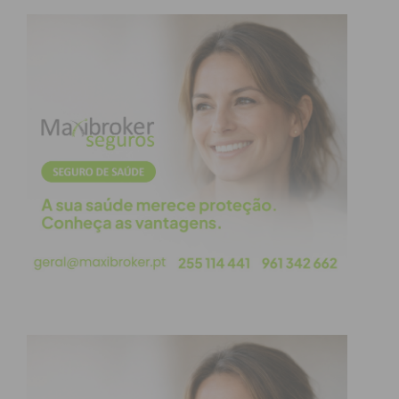
com Lara Seixo Rodrigues (Mistaker Maker), Marta
Silva (Largo Residências) e Bruno Costa (Bússola)
na moderação.
Após o almoço-convívio – incluído para todos os
participantes inscritos – realiza-se, às 15h00, o
fórum participativo ‘Lugares vivos: bairros,
comunidade e participação’ com Luís Sousa Ferreira
(programador cultural, docente e curador). A partir
da sua experiência – em processos comunitários e
políticas públicas, passado pelas iniciativas
artísticas – esta ação prática convida a partilhar
como se constroem territórios mais justos, vivos e
inclusivos.
Às 16h30, acontece o debate ‘Se o espaço falasse, o
que diria? Se o corpo respondesse, o que faria?’,