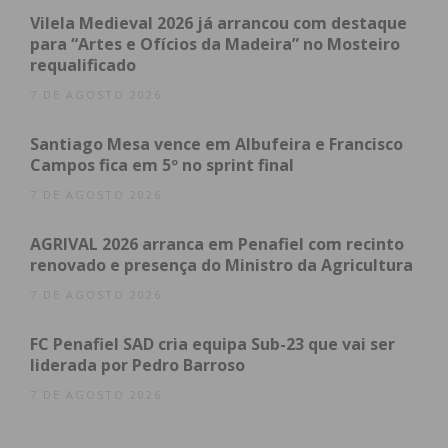
Vilela Medieval 2026 já arrancou com destaque
A sessão arrancou hoje, dia 31 de maio, às 11
para “Artes e Ofícios da Madeira” no Mosteiro
requalificado
horas, com ‘Encontro com o território: a cidade
como palco, os corpos como mapas’ que se debruça
7 DE AGOSTO 2026
sobre o contexto urbanístico envolvente e a
Santiago Mesa vence em Albufeira e Francisco
importância do espaço público como território de
Campos fica em 5º no sprint final
criação e transformação. Depois da sessão de
7 DE AGOSTO 2026
boas-vindas, segue-se a conferência principal com
Margarita Dorovska. Esta keynote speaker vem
AGRIVAL 2026 arranca em Penafiel com recinto
partilhar a experiência de trabalho no Christo and
renovado e presença do Ministro da Agricultura
Jeanne-Claude Center, na Bulgária.
7 DE AGOSTO 2026
Às 12h00, debate-se ‘Lugares em transformação:
FC Penafiel SAD cria equipa Sub-23 que vai ser
casos de estudo em Portugal’ para dar voz a
liderada por Pedro Barroso
projetos em desenvolvimento no nosso país,
7 DE AGOSTO 2026
revelando abordagens inovadoras ao placemaking
(cultural) e à regeneração dos espaços urbanos,