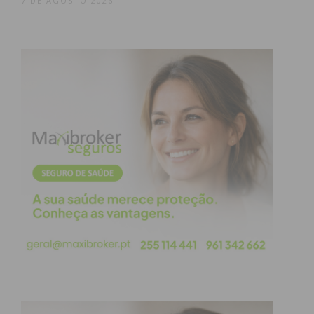
7 DE AGOSTO 2026
segurança da ponte, quer
para automobilistas, quer
para peões, o que representa
um benefício para quem a
utiliza diariamente”,
sublinhou o
Presidente da
Câmara Municipal de
Penafiel, Pedro Cepeda
.
Impacto na Comunidade
Sendo a EN106 uma via de elevada densidade de