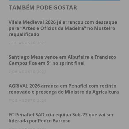
TAMBÉM PODE GOSTAR
A intervenção foi abrangente e focou-se na
longevidade da infraestrutura. Entre os principais
Vilela Medieval 2026 já arrancou com destaque
trabalhos realizados, destacam-se:
para “Artes e Ofícios da Madeira” no Mosteiro
requalificado
Substituição integral do tabuleiro
7 DE AGOSTO 2026
rodoviário;
Reforço estrutural
de toda a ponte;
Santiago Mesa vence em Albufeira e Francisco
Campos fica em 5º no sprint final
Melhoria das condições de mobilidade
pedonal
, garantindo maior segurança aos
7 DE AGOSTO 2026
peões;
AGRIVAL 2026 arranca em Penafiel com recinto
Renovação da pavimentação e sinalização
,
renovado e presença do Ministro da Agricultura
otimizando a fluidez do tráfego.
7 DE AGOSTO 2026
FC Penafiel SAD cria equipa Sub-23 que vai ser
“Esta intervenção permitiu
liderada por Pedro Barroso
melhorar as condições de