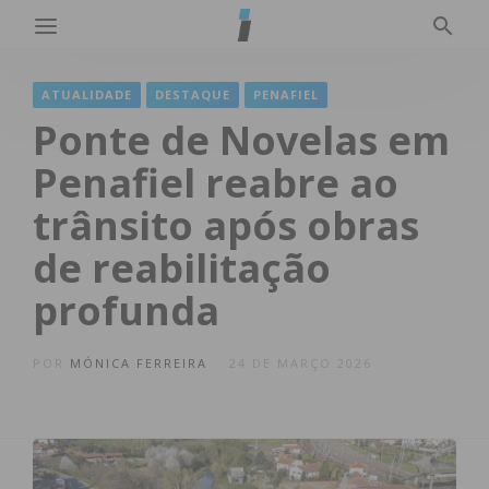
ATUALIDADE
DESTAQUE
PENAFIEL
Ponte de Novelas em
Penafiel reabre ao
trânsito após obras
de reabilitação
profunda
POR
MÓNICA FERREIRA
24 DE MARÇO 2026