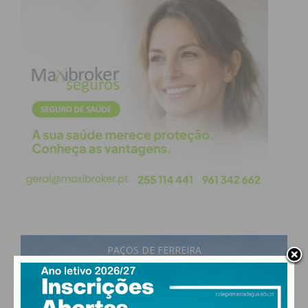
tráfego, a conclusão desta obra era aguardada com
expectativa pela população local e pelas empresas
da região. O Município de Penafiel aproveitou a
ocasião para lamentar os transtornos causados
durante o período de execução dos trabalhos,
agradecendo a compreensão dos munícipes face
aos condicionamentos necessários para a
concretização da melhoria.
Com esta reabilitação, a Ponte de Novelas
apresenta agora padrões de segurança e
funcionalidade renovados, assegurando uma
ligação mais eficiente entre os diversos pontos do
concelho.
PAÇOS DE FERREIRA
17
°
broken clouds
87% humidade
vento: 1m/s E