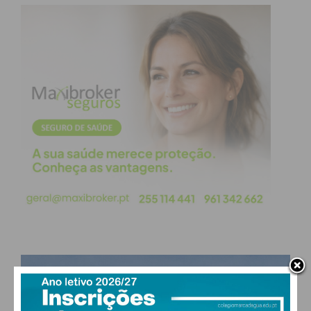
foco do incêndio. Os
operacionais retiveram o
homem no local até à
chegada da GNR.
Suspeito já tem antecedentes
criminais
O detido é um homem de 46 anos, solteiro e
atualmente desempregado (com profissão
declarada de motorista). Segundo a PJ, o suspeito já
possui antecedentes criminais pela prática de
outros ilícitos.
PAÇOS DE FERREIRA
28
°
few clouds
O homem vai agora ser presente a primeiro