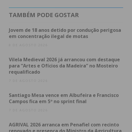
Habitações em perigo e alerta popular
TAMBÉM PODE GOSTAR
Suspeito já tem antecedentes criminais
Subscreva a newsletter do Imediato
Jovem de 18 anos detido por condução perigosa
em concentração ilegal de motas
Habitações em perigo e alerta
8 DE AGOSTO 2026
popular
Vilela Medieval 2026 já arrancou com destaque
De acordo com as autoridades, o suspeito terá
para “Artes e Ofícios da Madeira” no Mosteiro
recorrido ao uso de chama direta para deflagrar o
requalificado
incêndio no interior de uma densa mancha florestal.
7 DE AGOSTO 2026
As chamas propagaram-se com rapidez de forma
Santiago Mesa vence em Albufeira e Francisco
descontrolada, gerando um elevado alarme social
Campos fica em 5º no sprint final
na comunidade e colocando em perigo várias
7 DE AGOSTO 2026
infraestruturas e edifícios, essencialmente
habitações situadas na orla da área florestal.
AGRIVAL 2026 arranca em Penafiel com recinto
renovado e presença do Ministro da Agricultura