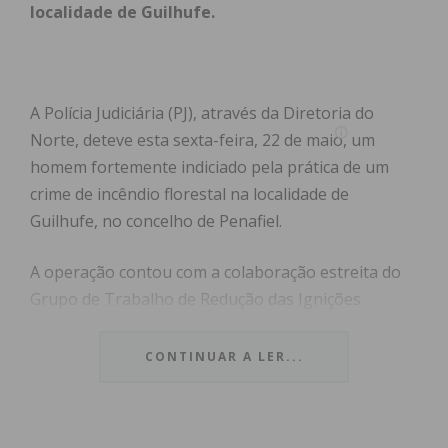
localidade de Guilhufe.
A Polícia Judiciária (PJ), através da Diretoria do
Norte, deteve esta sexta-feira, 22 de maio, um
homem fortemente indiciado pela prática de um
crime de incêndio florestal na localidade de
Guilhufe, no concelho de Penafiel.
A operação contou com a colaboração estreita do
Grupo de Trabalho de Redução das Ignições
Florestais (Zona Norte), beneficiando ainda do
contributo decisivo dos Bombeiros Voluntários de
CONTINUAR A LER...
Penafiel e do Destacamento da GNR local.
Índice