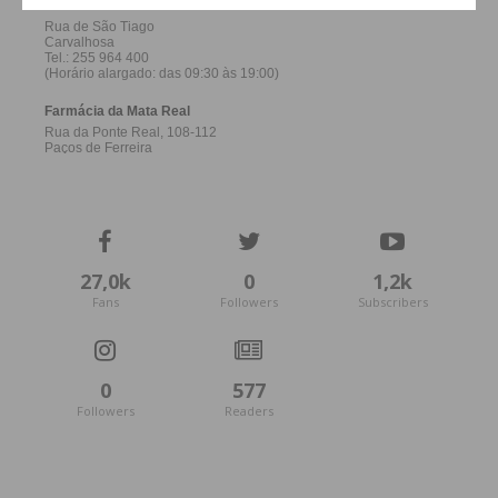
27,0k
0
1,2k
Fans
Followers
Subscribers
0
577
Followers
Readers