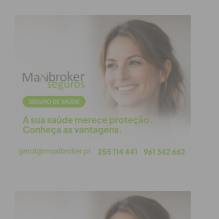
Paiva
Celorico de
63.27
0.107
Basto
Cinfães
64.13
0.109
Felgueiras
81.21
0.434
Lousada
74.56
0.341
Marco de
75.5
0.359
Canaveses
Paços de
82.37
0.441
Ferreira
Penafiel
80.36
0.539
Resende
65.68
0.063