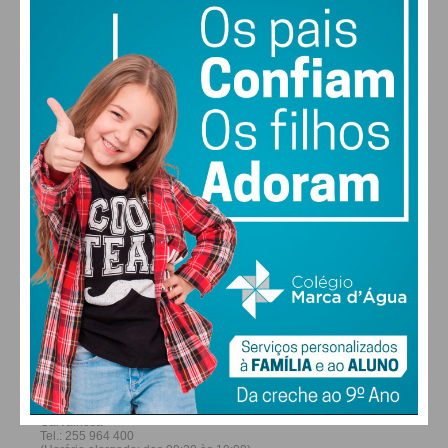
27
26
29
30
°
°
°
°
SÁB
DOM
SEG
TER
ALTERAR
FARMACIAS DE SERVIÇO EM PAÇOS DE
FERREIRA