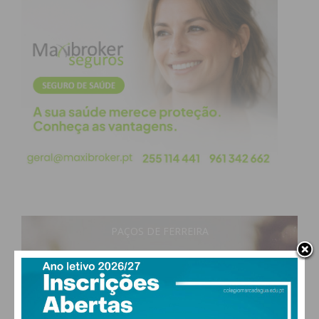
Subscreva a newsletter do
Imediato
Assine nossa newsletter por e-mail e
obtenha de forma regular a informação
atualizada.
Eu li e concordo com os
termos e
condições
PAÇOS DE FERREIRA
27
°
clear sky
58% humidade
vento: 4m/s O
MAX 27 • MIN 27