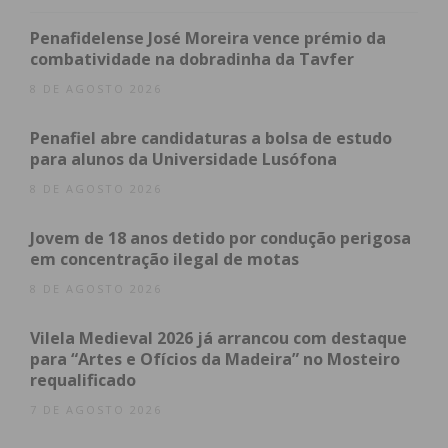
que traduza o poder de compra manifestado nestes
espaços geográficos.
Penafidelense José Moreira vence prémio da
combatividade na dobradinha da Tavfer
8 DE AGOSTO 2026
Indicador per
Percentagem de
Capita (IpC)
Poder de Compra
Penafiel abre candidaturas a bolsa de estudo
Portugal
100
100
para alunos da Universidade Lusófona
Continente
100.63
95.885
8 DE AGOSTO 2026
Norte
92.9
32.182
Jovem de 18 anos detido por condução perigosa
A. M. Porto
103.27
17.399
em concentração ilegal de motas
Paredes
79.33
0.647
8 DE AGOSTO 2026
Tâmega e
75.93
2.978
Vilela Medieval 2026 já arrancou com destaque
Sousa
para “Artes e Ofícios da Madeira” no Mosteiro
Amarante
75.34
0.376
requalificado
Baião
62.73
0.105
7 DE AGOSTO 2026
Castelo de
70.62
0.105