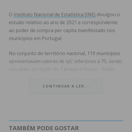
O
Instituto Nacional de Estatística (INE)
divulgou o
estudo relativo ao ano de 2021 e correspondente
ao poder de compra per capita manifestado nos
municípios em Portugal.
No conjunto do território nacional, 119 municípios
apresentavam valores de IpC inferiores a 75, sendo
seis deles da região do Tâmega e Sousa – Baião,
Celorico de Basto, Cinfães, Resende, Castelo de
Paiva e Lousada. Paços de Ferreira está acima desse
CONTINUAR A LER...
valor e é o mais alto desta sub-região.
A 15ª edição do Estudo sobre o Poder de Compra
Concelhio, relativo a 2021
(EPCC 2023
) tem como
objetivo prestar informação ao nível do município
TAMBÉM PODE GOSTAR