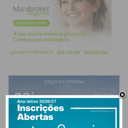
PAÇOS DE FERREIRA
23
°
few clouds
64% humidade
vento: 0m/s SSE
MAX 23 • MIN 23