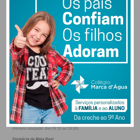
28
27
28
30
°
°
°
°
SÁB
DOM
SEG
TER
ALTERAR
FARMACIAS DE SERVIÇO EM PAÇOS DE
FERREIRA