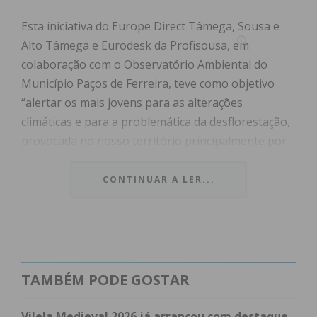
Esta iniciativa do Europe Direct Tâmega, Sousa e
Alto Tâmega e Eurodesk da Profisousa, em
colaboração com o Observatório Ambiental do
Município Paços de Ferreira, teve como objetivo
“alertar os mais jovens para as alterações
climáticas e para a problemática da desflorestação,
provocada no nosso território principalmente por
incêndios, indo ao encontro de uma das prioridades
da União Europeia, nomeadamente preservar o
CONTINUAR A LER...
património natural e a biodiversidade” refere a
Profisousa em comunicado.
“Na abertura desta manhã de trabalho contamos
com a presença e incentivo da Diretora-geral
TAMBÉM PODE GOSTAR
Executiva da Profisousa, Sílvia Azevedo, e do Vice-
presidente da CMPF, Paulo Ferreira, assim como
Vilela Medieval 2026 já arrancou com destaque