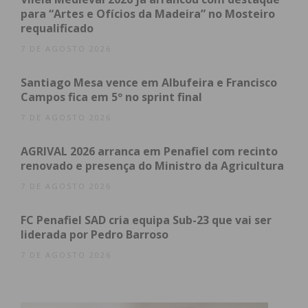
com um esclarecimento mais especializado por
para “Artes e Ofícios da Madeira” no Mosteiro
requalificado
parte da equipa do Observatório Ambiental”.
7 DE AGOSTO 2026
Tratou-se de uma atividade prática, no terreno, que
Santiago Mesa vence em Albufeira e Francisco
envolveu os jovens dos dois estabelecimentos de
Campos fica em 5º no sprint final
ensino em equipas que se dividiram entre a
7 DE AGOSTO 2026
identificação e eliminação de espécies invasoras e a
plantação de 250 árvores de espécies nativas, entre
AGRIVAL 2026 arranca em Penafiel com recinto
elas azevinhos, carvalhos e pilriteiros.
renovado e presença do Ministro da Agricultura
7 DE AGOSTO 2026
Subscreva a newsletter do
FC Penafiel SAD cria equipa Sub-23 que vai ser
liderada por Pedro Barroso
Imediato
7 DE AGOSTO 2026
Assine nossa newsletter por e-mail e
obtenha de forma regular a informação