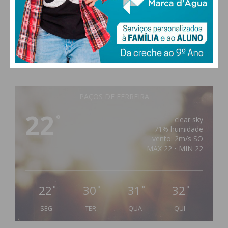
PAÇOS DE FERREIRA
22
°
clear sky
71% humidade
vento: 2m/s SO
MAX 22 • MIN 22
22
30
31
32
°
°
°
°
SEG
TER
QUA
QUI