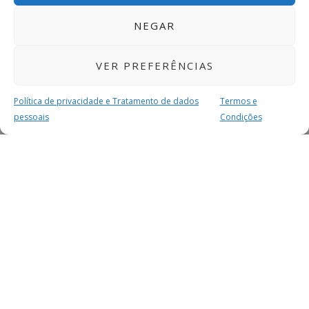
NEGAR
VER PREFERÊNCIAS
Política de privacidade e Tratamento de dados
Termos e
pessoais
Condições
MAIS PARA SI
FACEBOOK
TWITTER
YOUTUBE
INSTAGRAM
READERS