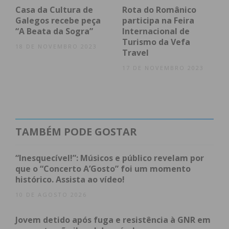
Casa da Cultura de
Rota do Românico
Galegos recebe peça
participa na Feira
“A Beata da Sogra”
Internacional de
Eu li e concordo com os
termos e
Turismo da Vefa
18 DE NOVEMBRO 2023
condições
Travel
17 DE NOVEMBRO 2023
TAMBÉM PODE GOSTAR
“Inesquecível!”: Músicos e público revelam por
que o “Concerto A’Gosto” foi um momento
histórico. Assista ao vídeo!
10 DE AGOSTO 2026
Jovem detido após fuga e resistência à GNR em