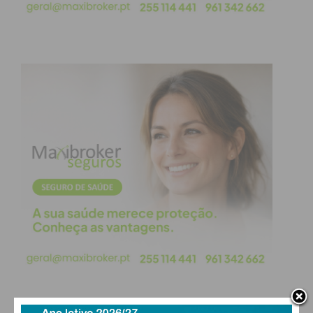
dando nota de que foi possível recuperar cerca de
30 mil euros em dinheiro, relógios, ouro, moeda
estrangeira, viaturas, crachás, coletes e
documentos de identificação contrafeitos alusivos à
Polícia Judiciária.
Os detidos, dois homens, de 48 e 54 anos,
residentes em Paredes e em Viana do Castelo,
serão presentes às autoridades competentes para
interrogatório judicial e aplicação de medidas de
coação.
Subscreva a newsletter do
Imediato