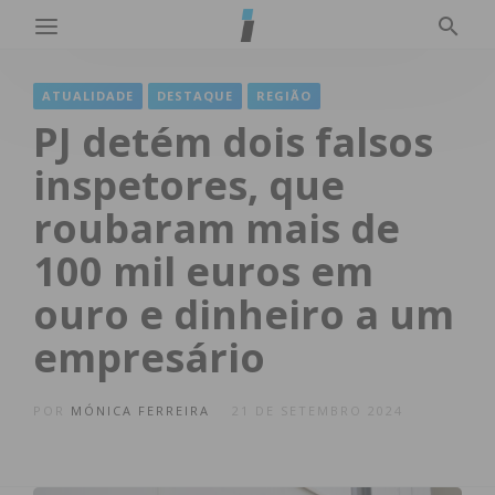
ATUALIDADE
DESTAQUE
REGIÃO
PJ detém dois falsos
inspetores, que
roubaram mais de
100 mil euros em
ouro e dinheiro a um
empresário
POR
MÓNICA FERREIRA
21 DE SETEMBRO 2024