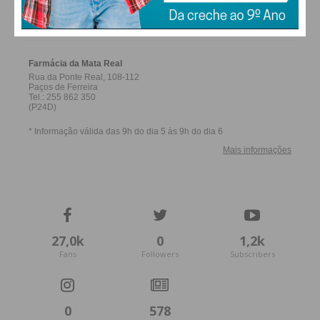
FARMACIAS DE SERVIÇO EM PAÇOS DE
FERREIRA
27,0k
0
1,2k
Fans
Followers
Subscribers
0
578