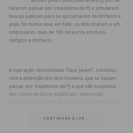
detidos pela Polícia Judiciária (PJ), por se
fazerem passar por inspetores da PJ e simularem
buscas judiciais para se apropriarem de dinheiro e
joias. Só numa casa, em Fafe, os dois tiraram a um
empresário, mais de 100 mil euros em ouro,
relógios e dinheiro.
A operação, denominada “Faux Javert”, culminou
com a detenção dos dois homens, que se faziam
passar por inspetores da PJ e que são suspeitos
dos crimes de burla qualificada, associação
criminosa, usurpação de funções e contrafação de
documentos, ocorridos na zona norte do país.
CONTINUAR A LER...
Os crimes foram descobertos no passado dia 25 de