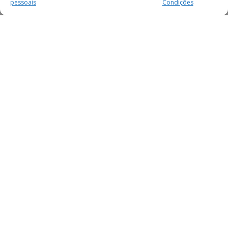
pessoais
Condições
MAIS PARA SI
FACEBOOK
TWITTER
YOUTUBE
INSTAGRAM
READERS
SERVIÇOS
SOBRE NÓS
SECÇÕES