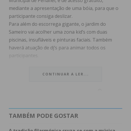
Municipal de Penafiel, é de acesso gratuito,
mediante a apresentação de uma bóia, para que o
participante consiga deslizar.
Para além do escorrega gigante, o jardim do
Sameiro vai acolher uma zona kid’s com duas
piscinas, insufláveis e pinturas faciais. Também
haverá atuação de dj’s para animar todos os
participantes.
CONTINUAR A LER...
Subscreva a newsletter do
Imediato
TAMBÉM PODE GOSTAR
Assine nossa newsletter por e-mail e
A tradição filarmónica cruza-se com a música