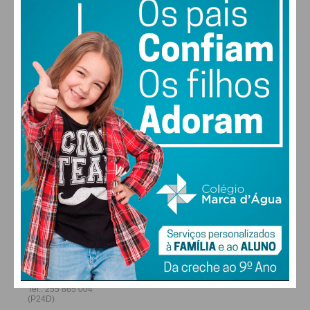
29
30
27
29
°
°
°
°
SEX
SÁB
DOM
SEG
ALTERAR
FARMACIAS DE SERVIÇO EM PAÇOS DE
FERREIRA