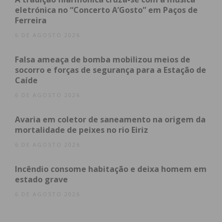
eletrónica no “Concerto A’Gosto” em Paços de
obtenha de forma regular a informação
Ferreira
atualizada.
6 DE AGOSTO 2026
Falsa ameaça de bomba mobilizou meios de
socorro e forças de segurança para a Estação de
Caíde
Eu li e concordo com os
termos e
6 DE AGOSTO 2026
condições
Avaria em coletor de saneamento na origem da
mortalidade de peixes no rio Eiriz
6 DE AGOSTO 2026
Incêndio consome habitação e deixa homem em
estado grave
6 DE AGOSTO 2026