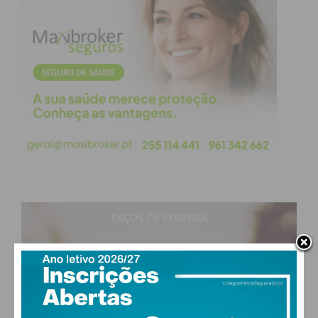
PAÇOS DE FERREIRA
17
°
clear sky
77% humidade
vento: 1m/s S
MAX 17 • MIN 17