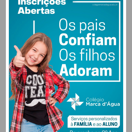
condições
26
°
few clouds
58% humidade
vento: 4m/s O
MAX 26 • MIN 25
27
30
30
31
°
°
°
°
DOM
SEG
TER
QUA
ALTERAR
FARMACIAS DE SERVIÇO EM PAÇOS DE
FERREIRA