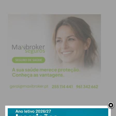
terão ainda ao seu dispor uma lavandaria e todos
os serviços necessários para o seu conforto”,
concluiu a autarquia em comunicado.
Subscreva a newsletter do
Imediato
Assine nossa newsletter por e-mail e
obtenha de forma regular a informação
atualizada.
PAÇOS DE FERREIRA
Eu li e concordo com os
termos e