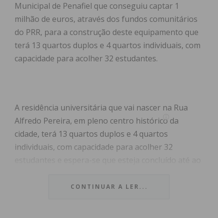
Municipal de Penafiel que conseguiu captar 1
milhão de euros, através dos fundos comunitários
do PRR, para a construção deste equipamento que
terá 13 quartos duplos e 4 quartos individuais, com
capacidade para acolher 32 estudantes.
A residência universitária que vai nascer na Rua
Alfredo Pereira, em pleno centro histórico da
cidade, terá 13 quartos duplos e 4 quartos
individuais, com capacidade para acolher 32
estudantes e espera-se que esteja concluído até ao
final do ano de 2024.
CONTINUAR A LER...
“Fixar os nossos jovens estudantes em Penafiel e
proporcionar mais e melhores condições de acesso