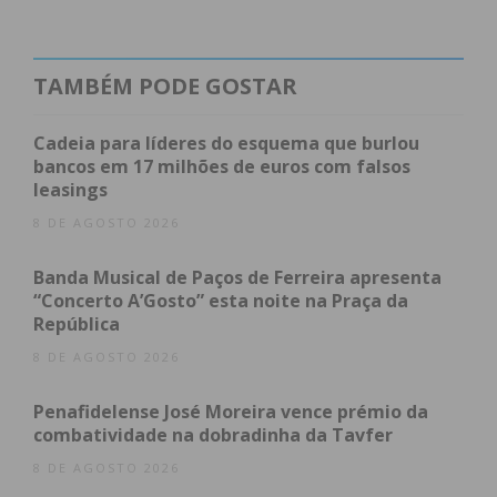
ao ensino superior tem sido uma das prioridades
das políticas municipais. A tendência de aumento
dos preços no mercado imobiliário de
TAMBÉM PODE GOSTAR
arrendamento é especialmente preocupante para
os estudantes bolseiros do ensino superior”,
Cadeia para líderes do esquema que burlou
referiu Antonino de Sousa, presidente da Câmara
bancos em 17 milhões de euros com falsos
leasings
Municipal de Penafiel, acrescentando que, nesse
sentido, a Câmara Municipal entendeu construir
8 DE AGOSTO 2026
esta residência universitária “para garantir
Banda Musical de Paços de Ferreira apresenta
alojamento aos estudantes a custos acessíveis e
“Concerto A’Gosto” esta noite na Praça da
para apoiar os alunos em situação económica e
República
social mais vulnerável.”
8 DE AGOSTO 2026
Segundo a autarquia, “a proximidade às instituições
Penafidelense José Moreira vence prémio da
de ensino superior da cidade”, caso do
combatividade na dobradinha da Tavfer
8 DE AGOSTO 2026
ISCE DOURO- Instituto Superior de Ciências