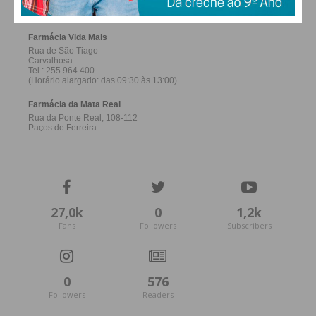
27,0k
0
1,2k
Fans
Followers
Subscribers
0
576
Followers
Readers