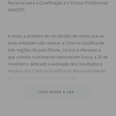
Nacional para a Qualificação e o Ensino Profissional
(ANQEP).
A visita, a primeira de um périplo de visitas que as
duas entidades vão realizar a Centros Qualifica de
três regiões do país (Norte, Centro e Alentejo) e
que culmina num evento nacional em Évora, a 26 de
novembro, dedicado à avaliação dos resultados e
impacto dos Centros Qualifica no desenvolvimento
de competências e na promoção da
empregabilidade.
CONTINUAR A LER...
Com o objetivo de reforçar a importância dos
Centros Qualifica, disseminar boas práticas e
resultados, e motivar mais adultos a investir na sua