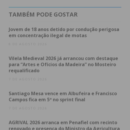
formação e certificação, estas visitas realizam-se no
âmbito da ação nacional de comunicação dedicada
TAMBÉM PODE GOSTAR
aos Centros Qualifica, classificados como Operação
de Importância Estratégica (OIE),
Jovem de 18 anos detido por condução perigosa
em concentração ilegal de motas
Apoiados pelo Fundo Social Europeu+ e pelo
8 DE AGOSTO 2026
Estado português, os Centros Qualifica
desempenham um papel central na estratégia de
Vilela Medieval 2026 já arrancou com destaque
para “Artes e Ofícios da Madeira” no Mosteiro
promoção da aprendizagem ao longo da vida e da
requalificado
requalificação de adultos. São fundamentais para
7 DE AGOSTO 2026
alcançar a meta estabelecida pelo Pilar Europeu
dos Direitos Sociais: assegurar que, até 2030, pelo
Santiago Mesa vence em Albufeira e Francisco
menos 60% dos adultos participem anualmente em
Campos fica em 5º no sprint final
ações de formação.
7 DE AGOSTO 2026
O Centro Qualifica da AEP, ativo desde 2017, tem
AGRIVAL 2026 arranca em Penafiel com recinto
vindo a desempenhar um papel relevante na
renovado e presença do Ministro da Agricultura