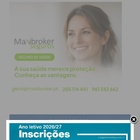
obtenha de forma regular a informação
atualizada.
Eu li e concordo com os
termos e
condições
PAÇOS DE FERREIRA
27
°
few clouds