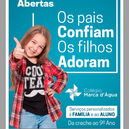
57% humidade
vento: 2m/s OSO
MAX 27 • MIN 27
28
27
28
30
°
°
°
°
SÁB
DOM
SEG
TER
ALTERAR
FARMACIAS DE SERVIÇO EM PAÇOS DE
FERREIRA