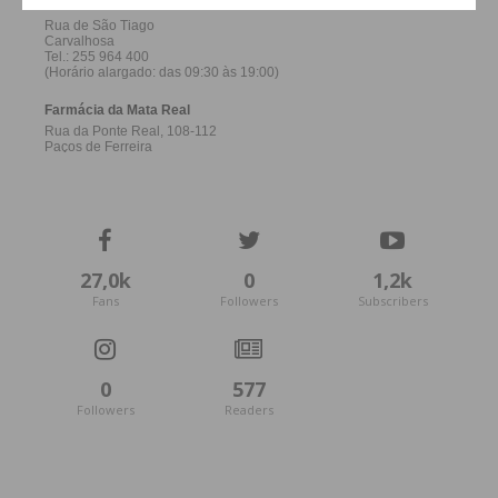
27,0k
0
1,2k
Fans
Followers
Subscribers
0
577
Followers
Readers