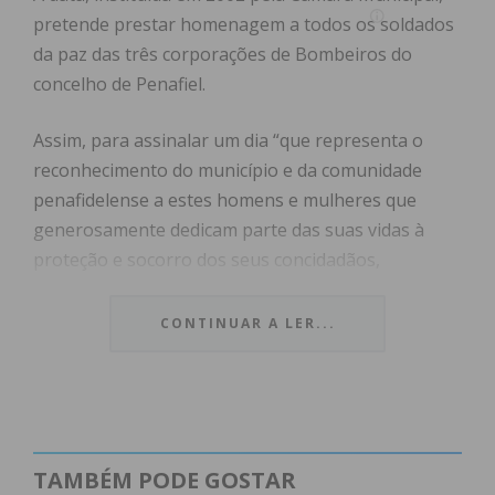
pretende prestar homenagem a todos os soldados
da paz das três corporações de Bombeiros do
concelho de Penafiel.
Assim, para assinalar um dia “que representa o
reconhecimento do município e da comunidade
penafidelense a estes homens e mulheres que
generosamente dedicam parte das suas vidas à
proteção e socorro dos seus concidadãos,
normalmente em momentos de aflição”, as três
corporações de bombeiros do concelho (Entre-os-
CONTINUAR A LER...
Rios, Paço de Sousa e Penafiel), vão participar no
habitual desfile apeado e motorizado entre o
Campo do Conde de Torres Novas (Campo da Feira)
e a Praça do Município. A cerimónia irá encerrar
com um lanche convívio entre as três Corporações,
TAMBÉM PODE GOSTAR