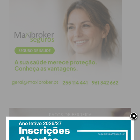
PAÇOS DE FERREIRA
17
°
clear sky
79% humidade