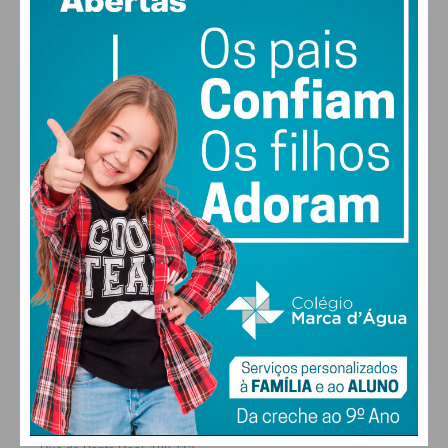
vento: 1m/s E
MAX 18 • MIN 17
30
30
30
28
°
°
°
°
QUI
SEX
SÁB
DOM
ALTERAR
FARMACIAS DE SERVIÇO EM PAÇOS DE
FERREIRA