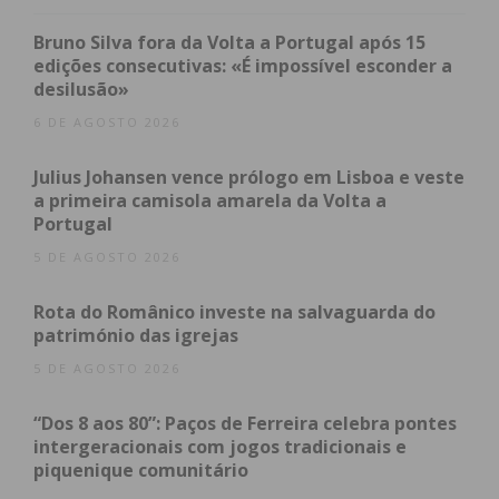
no Pavilhão de Feiras e Exposições de Penafiel,
pelas 16h30.
Bruno Silva fora da Volta a Portugal após 15
edições consecutivas: «É impossível esconder a
desilusão»
6 DE AGOSTO 2026
Subscreva a newsletter do
Imediato
Julius Johansen vence prólogo em Lisboa e veste
a primeira camisola amarela da Volta a
Portugal
Assine nossa newsletter por e-mail e
5 DE AGOSTO 2026
obtenha de forma regular a informação
atualizada.
Rota do Românico investe na salvaguarda do
património das igrejas
5 DE AGOSTO 2026
“Dos 8 aos 80”: Paços de Ferreira celebra pontes
Eu li e concordo com os
termos e
intergeracionais com jogos tradicionais e
condições
piquenique comunitário