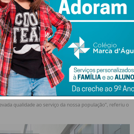
is solidário e inclusivo”
o de um “sonho” comunitário
wsletter do Imediato
e inclusivo”
nça de individualidades locais e regionais. Na sua
 de Penafiel, Pedro Cepeda, sublinhou o impacto político
ra desta residência representa mais um passo na
dário, inclusivo e preparado para responder aos desafios
ssuir uma rede social de excelência, reconhecida como
 equipamento vem reforçar essa capacidade de resposta,
evada qualidade ao serviço da nossa população”, referiu o