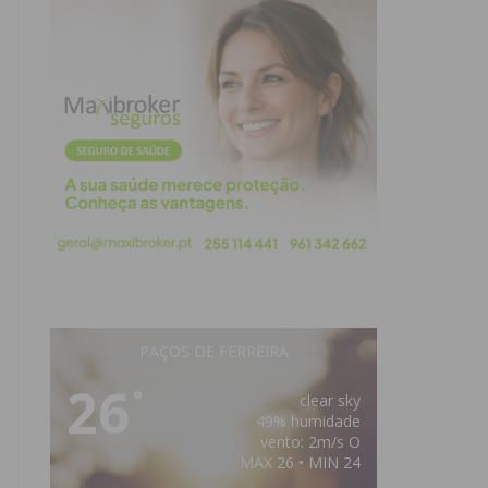
PAÇOS DE FERREIRA
26
°
clear sky
49% humidade
vento: 2m/s O
MAX 26 • MIN 24