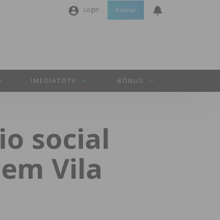
Login
Assinar
Nome de utilizador ou email
*
Senha
*
O
IMEDIATOTV
BÓNUS
Manter sessão
io social
INICIAR SESSÃO
 em Vila
Perdeu a sua senha?