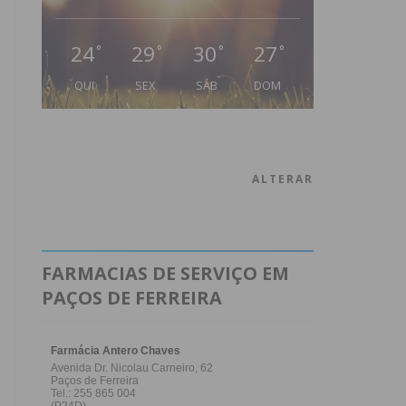
24
29
30
27
°
°
°
°
QUI
SEX
SÁB
DOM
ALTERAR
FARMACIAS DE SERVIÇO EM
PAÇOS DE FERREIRA