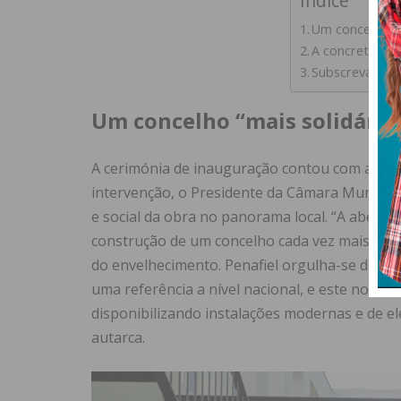
Índice
Um concelho “ma
A concretizaçã
Subscreva a ne
Um concelho “mais solidário 
A cerimónia de inauguração contou com a prese
intervenção, o Presidente da Câmara Municipal
e social da obra no panorama local. “A abertu
construção de um concelho cada vez mais soli
do envelhecimento. Penafiel orgulha-se de po
uma referência a nível nacional, e este novo
disponibilizando instalações modernas e de el
autarca.