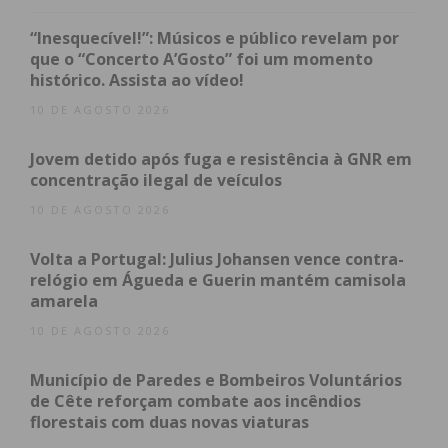
mobilidade sustentável desde a infância.
“Inesquecível!”: Músicos e público revelam por
A cerimónia integrou também a entrega dos
que o “Concerto A’Gosto” foi um momento
histórico. Assista ao vídeo!
prémios do concurso de fotografia “Move-te de
Forma Sustentável”, com 58 alunos participantes.
10 DE AGOSTO 2026
Foram distinguidos:
Jovem detido após fuga e resistência à GNR em
concentração ilegal de veículos
Vicente Baptista, 1.º classificado (Escola Básica de
10 DE AGOSTO 2026
Guilhufe – AE Joaquim de Araújo)
Volta a Portugal: Julius Johansen vence contra-
Beatriz Rodrigues, 2.ª classificada
relógio em Águeda e Guerin mantém camisola
amarela
Pedro Lopes, 3.º classificado (Centro Escolar de
10 DE AGOSTO 2026
Penafiel – AE D. António Ferreira Gomes)
Município de Paredes e Bombeiros Voluntários
Ao longo dessa semana, Penafiel promoveu
de Cête reforçam combate aos incêndios
florestais com duas novas viaturas
diversas ações de sensibilização e educativas,