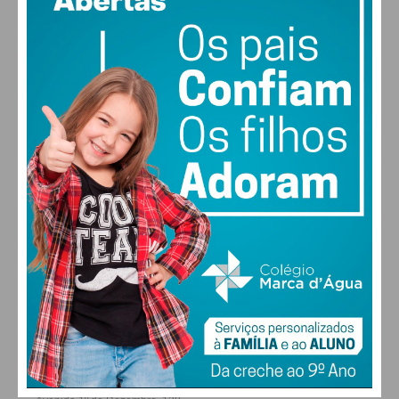
vento: 2m/s SSO
MAX 21 • MIN 21
21
30
31
32
°
°
°
°
SEG
TER
QUA
QUI
ALTERAR
FARMACIAS DE SERVIÇO EM PAÇOS DE
FERREIRA