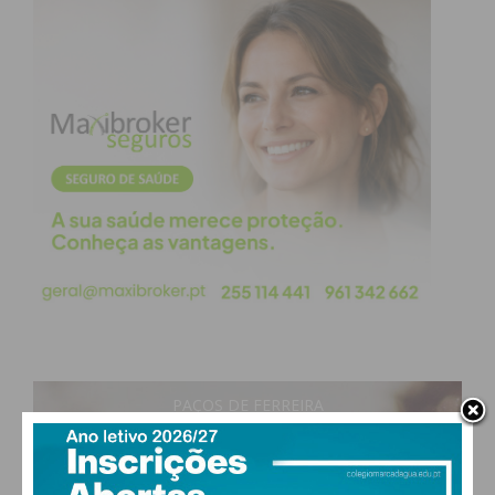
PAÇOS DE FERREIRA
21
°
clear sky
76% humidade