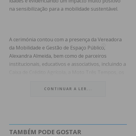
idades e evidenciando um impacto muito positivo
na sensibilização para a mobilidade sustentável.
A cerimónia contou com a presença da Vereadora
da Mobilidade e Gestão de Espaço Público,
Alexandra Almeida, bem como de parceiros
institucionais, educativos e associativos, incluindo a
Caixa de Crédito Agrícola, a Moto Três Tempos, os
agrupamentos de escolas do concelho, a Guarda
Nacional Republicana, os Bombeiros Voluntários
CONTINUAR A LER...
de Penafiel, os agrupamentos de escuteiros do
concelho e várias associações desportivas ligadas
ao ciclismo, com especial destaque à ADRAP e ao
Penafiel Bike Clube, que dinamizaram ações de
sensibilização junto das escolas, promovendo a
TAMBÉM PODE GOSTAR