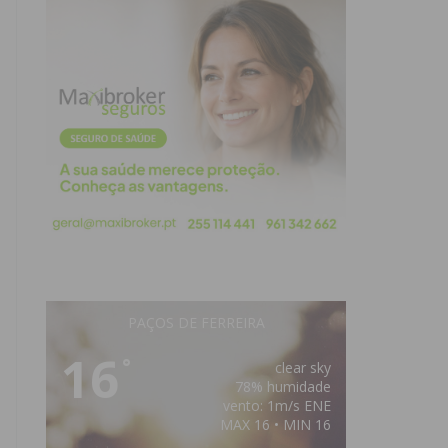
PAÇOS DE FERREIRA
16
°
clear sky
78% humidade
vento: 1m/s ENE
MAX 16 • MIN 16