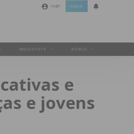
Login
Assinar
Nome de utilizador ou email
*
Senha
*
O
IMEDIATOTV
BÓNUS
Manter sessão
cativas e
INICIAR SESSÃO
ças e jovens
Perdeu a sua senha?