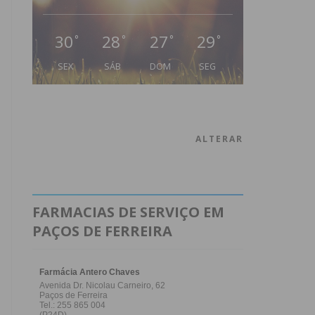
30
28
27
29
°
°
°
°
SEX
SÁB
DOM
SEG
ALTERAR
FARMACIAS DE SERVIÇO EM
PAÇOS DE FERREIRA