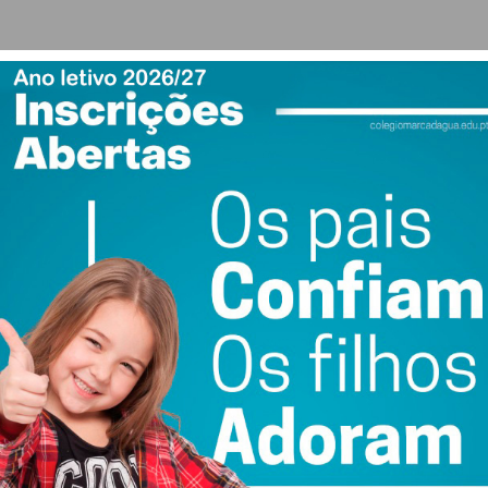
ças dos
6 aos 12 anos
, este programa disponibiliza
50
atividades lúdicas, pedagógicas e de descoberta que
 e a convivência.
ades entre os
7 e os 15 anos
, oferece um vasto leque de
 nível de lotação, conta com
100 vagas semanais em
mas de São Vicente
.
mana
. De forma a abranger o maior número de famílias
requentar uma semana por programa, mediante a
ão
te por via digital e divide-se em duas fases obrigatórias: