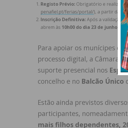
Registo Prévio:
Obrigatório e realizado 
penafiel.pt/ferias/portal/
), a partir das
10
Inscrição Definitiva:
Após a validação do
abrem às
10h00 do dia 23 de junho
e pr
Para apoiar os munícipes qu
processo digital, a Câmara M
suporte presencial nos
Espaç
concelho e no
Balcão Único
d
Estão ainda previstos diverso
participantes, nomeadamen
mais filhos dependentes, 2