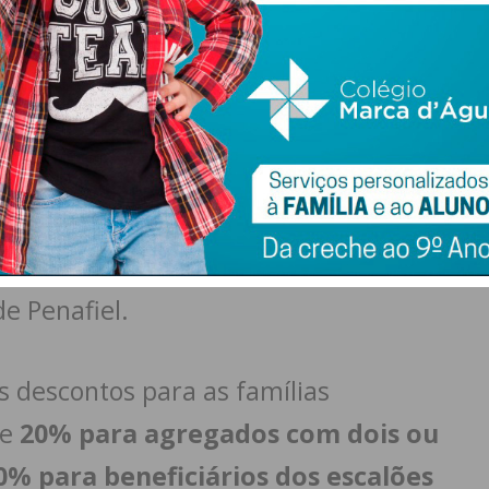
na plataforma online do Município (
servicosonline.cm-
h00 do dia 15 de junho
até
5 de agosto
.
 registo por parte dos serviços municipais, as inscrições
olongam-se também até
5 de agosto
.
e manifestem dificuldades no
unicipal disponibiliza atendimento e
os do Cidadão
das freguesias do
e Penafiel.
s descontos para as famílias
te
20% para agregados com dois ou
0% para beneficiários dos escalões