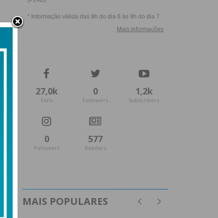
27,0k
0
1,2k
Fans
Followers
Subscribers
0
577
Followers
Readers
MAIS POPULARES