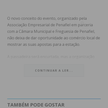
O novo conceito do evento, organizado pela
Associação Empresarial de Penafiel em parceria
com a Câmara Municipal e Freguesia de Penafiel,
não deixa de dar oportunidade ao comércio local de
mostrar as suas apostas para a estação.
A passadeira será encurtada, mas a organização
garante que “a qualidade do desfile permanecerá”.
O Largo da Ajuda, situado no coração da cidade,
CONTINUAR A LER...
será palco para cerca de 20 espaços comerciais do
setor da moda (roupa, calçado e acessórios) com
lugares sentados para 200 pessoas, numa noite
que se espera já de calor, animada pela música da
Penafidelense Anabela Silva.
TAMBÉM PODE GOSTAR