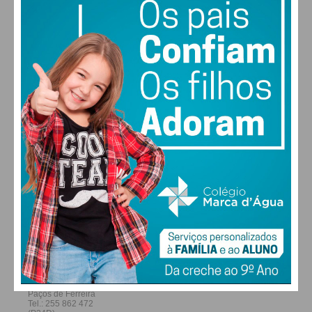
22
28
27
29
°
°
°
°
SEX
SÁB
DOM
SEG
ALTERAR
FARMACIAS DE SERVIÇO EM PAÇOS DE
FERREIRA