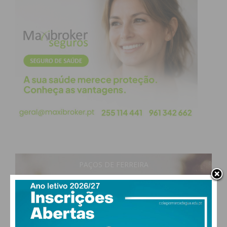
PAÇOS DE FERREIRA
21
°
clear sky
71% humidade
vento: 1m/s O
MAX 21 • MIN 21