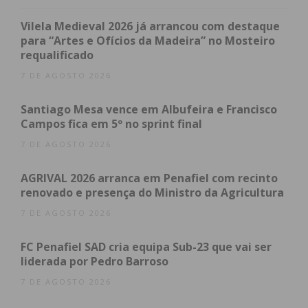
“Os comerciantes entenderam o motivo da
Vilela Medieval 2026 já arrancou com destaque
alteração de data e estão entusiasmados com a
para “Artes e Ofícios da Madeira” no Mosteiro
requalificado
nova versão. Esperamos poder dar igual destaque
ao setor como o fazemos todos os anos. As
7 DE AGOSTO 2026
novidades e tendências da moda estão presentes
Santiago Mesa vence em Albufeira e Francisco
nos estabelecimentos locais e este evento continua
Campos fica em 5º no sprint final
a mostrar que não é preciso sair do concelho para
7 DE AGOSTO 2026
se estar na moda. De resto, consideramos que a
região também já espera o evento e já escolhe
AGRIVAL 2026 arranca em Penafiel com recinto
Penafiel para as suas festas de Verão”, explica o
renovado e presença do Ministro da Agricultura
presidente da direção, Nuno Brochado.
7 DE AGOSTO 2026
FC Penafiel SAD cria equipa Sub-23 que vai ser
liderada por Pedro Barroso
7 DE AGOSTO 2026
Subscreva a newsletter do