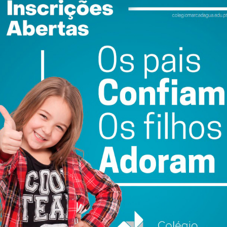
tas e clientes.
tivamente todos os presentes, num
presários do setor da moda, que
envolvimento do concelho”,
ntidade local
da AEP, o
Penafiel Passeio d’Moda
já se consolidou como
resarial da cidade, por reunir “criatividade, talento e o
o e cultural deste projeto: