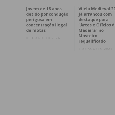
Jovem de 18 anos
Vilela Medieval 2
detido por condução
já arrancou com
perigosa em
destaque para
concentração ilegal
“Artes e Ofícios d
de motas
Madeira” no
Mosteiro
8 DE AGOSTO 2026
requalificado
7 DE AGOSTO 2026