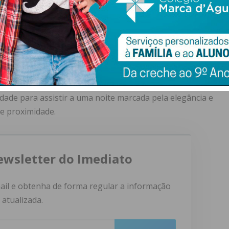
o trabalho e a dedicação das lojas e dos profissionais da
siliência do comércio local em inovar e atrair público;
são de edições anteriores reforça a importância de
entidade local e promovem o crescimento económico.
dade para assistir a uma noite marcada pela elegância e
e proximidade.
ewsletter do Imediato
ail e obtenha de forma regular a informação
atualizada.