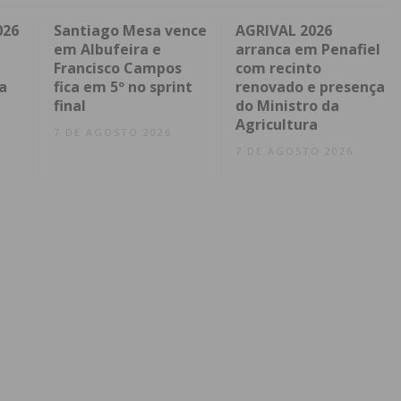
026
Santiago Mesa vence
AGRIVAL 2026
em Albufeira e
arranca em Penafiel
Francisco Campos
com recinto
a
fica em 5º no sprint
renovado e presença
final
do Ministro da
Agricultura
7 DE AGOSTO 2026
7 DE AGOSTO 2026