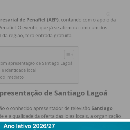
esarial de Penafiel (AEP)
, contando com o apoio da
Penafiel. O evento, que já se afirmou como um dos
 da região, terá entrada gratuita.
com apresentação de Santiago Lagoá
e identidade local
 do Imediato
presentação de Santiago Lagoá
rião o conhecido apresentador de televisão
Santiago
e e a qualidade da oferta das lojas locais, a organização
tretenimento, desenhada para acolher o público com a