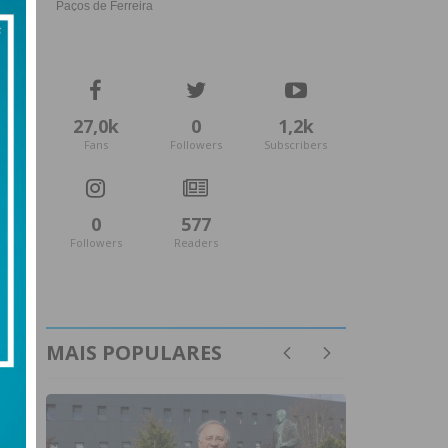
27,0k
0
1,2k
Fans
Followers
Subscribers
0
577
Followers
Readers
MAIS POPULARES