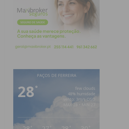
PAÇOS DE FERREIRA
28
°
few clouds
48% humidade
vento: 3m/s OSO
MAX 28 • MIN 27
28
27
28
30
°
°
°
°