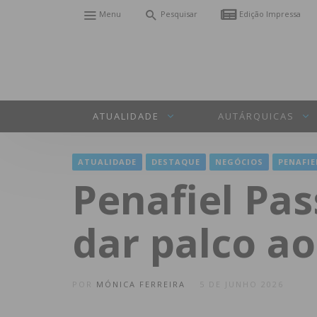
Menu
Pesquisar
Edição Impressa
ATUALIDADE
AUTÁRQUICAS
ATUALIDADE
DESTAQUE
NEGÓCIOS
PENAFIE
Penafiel Pa
dar palco ao
POR
MÓNICA FERREIRA
5 DE JUNHO 2026