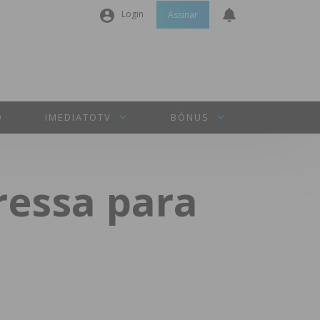
Login
Assinar
Nome de utilizador ou email
*
Senha
*
O
IMEDIATOTV
BÓNUS
Manter sessão
ressa para
INICIAR SESSÃO
Perdeu a sua senha?