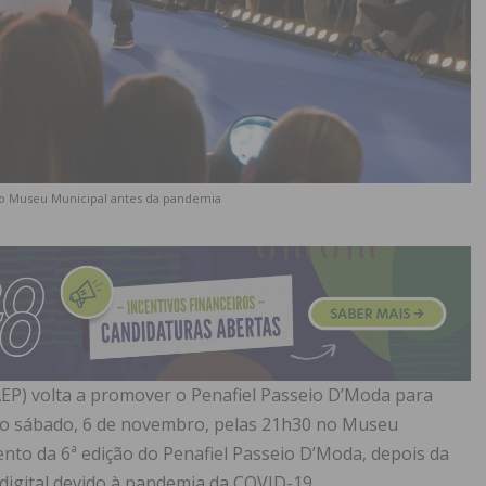
no Museu Municipal antes da pandemia
AEP) volta a promover o Penafiel Passeio D’Moda para
o sábado, 6 de novembro, pelas 21h30 no Museu
nto da 6ª edição do Penafiel Passeio D’Moda, depois da
digital devido à pandemia da COVID-19.