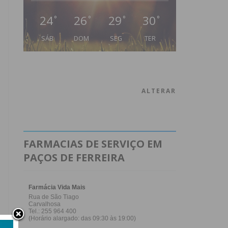
24
26
29
30
°
°
°
°
SÁB
DOM
SEG
TER
ALTERAR
FARMACIAS DE SERVIÇO EM
PAÇOS DE FERREIRA