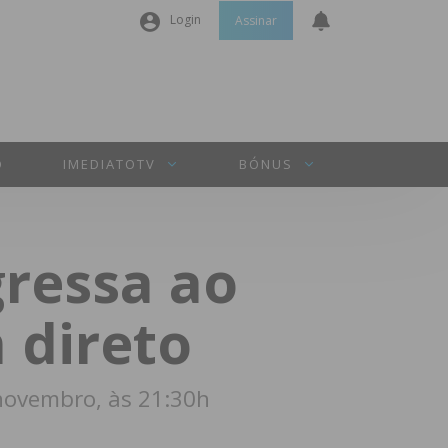
Login
Assinar
Nome de utilizador ou email
*
Senha
*
O
IMEDIATOTV
BÓNUS
Manter sessão
gressa ao
INICIAR SESSÃO
 direto
Perdeu a sua senha?
 novembro, às 21:30h