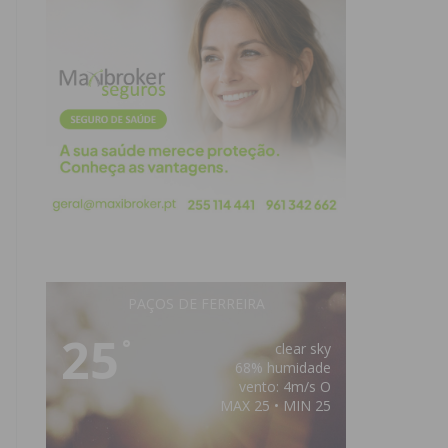
PAÇOS DE FERREIRA
25
°
clear sky
68% humidade
vento: 4m/s O
MAX 25 • MIN 25