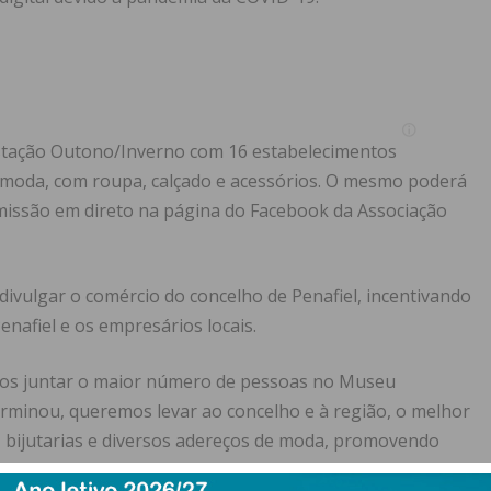
stação Outono/Inverno com 16 estabelecimentos
a moda, com roupa, calçado e acessórios. O mesmo poderá
issão em direto na página do Facebook da Associação
ivulgar o comércio do concelho de Penafiel, incentivando
enafiel e os empresários locais.
mos juntar o maior número de pessoas no Museu
rminou, queremos levar ao concelho e à região, o melhor
as, bijutarias e diversos adereços de moda, promovendo
gião e todos os agentes envolvidos”, avança Nuno