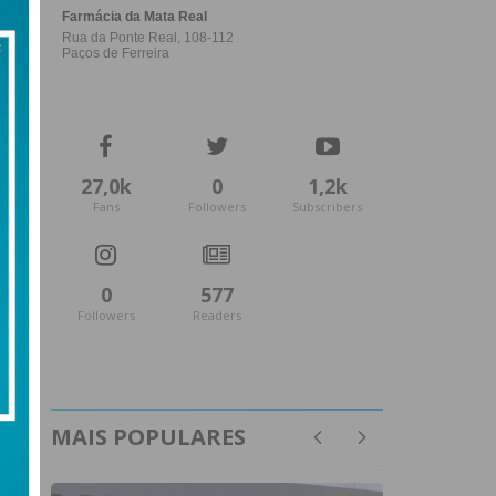
27,0k
0
1,2k
Fans
Followers
Subscribers
0
577
Followers
Readers
MAIS POPULARES