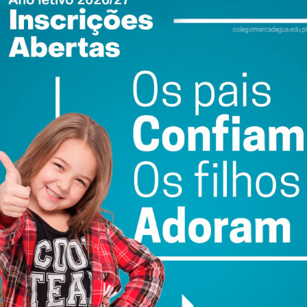
 Empresarial de Penafiel.
ue englobam os associados da AEP tem vindo a crescer em
odíamos deixar de retomar este desfile que dá o pontapé
omo é o Natal”, remata o presidente da Direção da AEP.
icipal Penafiel e Junta de Freguesia de Penafiel num apoio
ewsletter do Imediato
ail e obtenha de forma regular a informação
atualizada.