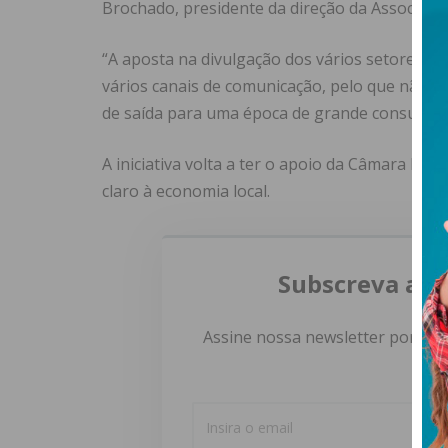
Brochado, presidente da direção da Associação
“A aposta na divulgação dos vários setores q
vários canais de comunicação, pelo que não p
de saída para uma época de grande consumo, c
A iniciativa volta a ter o apoio da Câmara Mun
claro à economia local.
Subscreva a n
Assine nossa newsletter por e-m