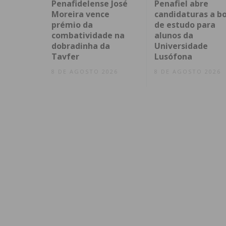
Penafidelense José
Penafiel abre
Moreira vence
candidaturas a bo
prémio da
de estudo para
combatividade na
alunos da
dobradinha da
Universidade
Tavfer
Lusófona
8 DE AGOSTO 2026
8 DE AGOSTO 2026