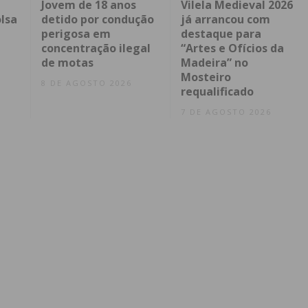
Jovem de 18 anos
Vilela Medieval 2026
lsa
detido por condução
já arrancou com
perigosa em
destaque para
concentração ilegal
“Artes e Ofícios da
de motas
Madeira” no
Mosteiro
8 DE AGOSTO 2026
requalificado
7 DE AGOSTO 2026