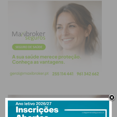
obtenha de forma regular a informação
atualizada.
Eu li e concordo com os
termos e
condições
PAÇOS DE FERREIRA
14
°
clear sky