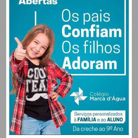
89% humidade
vento: 1m/s ESE
MAX 14 • MIN 14
30
28
27
29
°
°
°
°
SEX
SÁB
DOM
SEG
ALTERAR
FARMACIAS DE SERVIÇO EM PAÇOS DE
FERREIRA