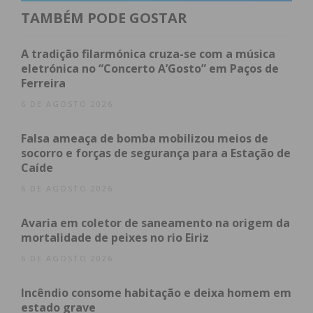
TAMBÉM PODE GOSTAR
A segunda prende-se com a quebra muito
A tradição filarmónica cruza-se com a música
acentuada no turismo e na procura que o hotel
eletrónica no “Concerto A’Gosto” em Paços de
teve, regularmente ocupado por pessoas vindas de
Ferreira
Espanha, de França e da Coreia. “Tivemos queda na
6 DE AGOSTO 2026
ordem dos 95% . E queremos manter os postos de
trabalho e por isso assumimos este gesto, que nos
Falsa ameaça de bomba mobilizou meios de
permite ajudar quem precisa e manter os nossos
socorro e forças de segurança para a Estação de
Caíde
funcionários a trabalhar, sem termos de despedir
ou mandar para casa”, acrescentou.
6 DE AGOSTO 2026
Avaria em coletor de saneamento na origem da
O Penafiel Park Hotel & Spa tem 69 quartos, que
mortalidade de peixes no rio Eiriz
podem agora ser solicitados pelos profissionais de
6 DE AGOSTO 2026
saúde. “Esta medida foi tomada em articulação com
o Centro Hospitalar do Tâmega e Sousa e os ACES”,
Incêndio consome habitação e deixa homem em
frisou o diretor, explicando que os profissionais
estado grave