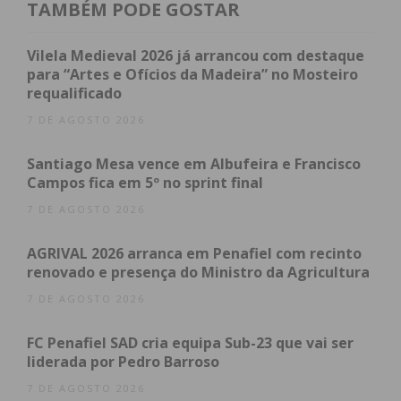
com peso e medida. Roberto, avançado experiente,
TAMBÉM PODE GOSTAR
apareceu à frente do defesa estrelista e de
primeira, numa finalização nada fácil fez o único
Vilela Medieval 2026 já arrancou com destaque
golo da partida.
para “Artes e Ofícios da Madeira” no Mosteiro
requalificado
Até ao final do primeiro tempo a equipa da
7 DE AGOSTO 2026
Reboleira ainda mandou uma bola ao poste e até
Santiago Mesa vence em Albufeira e Francisco
colocou a bola dentro da baliza de Caio Secco, mas
Campos fica em 5º no sprint final
o golo foi invalidado por fora de jogo.
7 DE AGOSTO 2026
Na segunda parte o Estrela da Amadora teve mais
AGRIVAL 2026 arranca em Penafiel com recinto
posse de bola, mas os penafidelenses sempre
renovado e presença do Ministro da Agricultura
conseguiram tapar os caminhos para a baliza do
7 DE AGOSTO 2026
guardião penafidelense, à exceção de um lance pela
esquerda em que um jogador adversário entrou na
FC Penafiel SAD cria equipa Sub-23 que vai ser
área e rematou com perigo, mas com Caio Secco a
liderada por Pedro Barroso
defender para canto. De bola parada o FC Penafiel
7 DE AGOSTO 2026