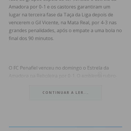
Amadora por 0-1 e os castores garantiram um
lugar na terceira fase da Taça da Liga depois de
vencerem o Gil Vicente, na Mata Real, por 4-3 nas
grandes penalidades, após o empate a uma bola no
final dos 90 minutos.
O FC Penafiel venceu no domingo o Estrela da
Amadora na Reboleira por 0-1. O emblema rubro-
negro foi a equipa que começou melhor a partida,
tendo mais posse de bola a acercando-se mais da
CONTINUAR A LER...
baliza contrária; o Estrela da Amadora foi
equilibrando a partida mas foram os rubro negros
a marcar pirmeiro, aos 37 minutos, através de
Roberto, depois de um cruzamento de Robinho