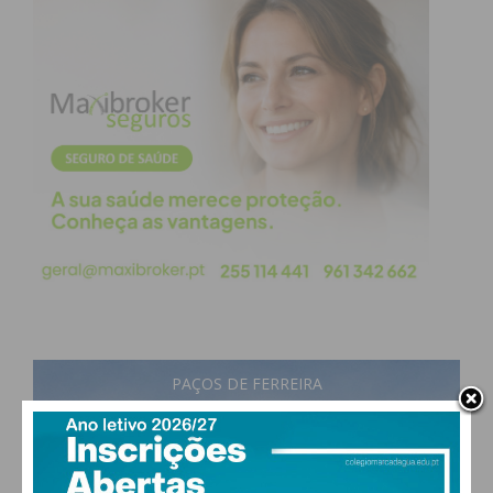
minutos depois estabeleceu a igualdade. Nos dez
minutos finais o jogo voltou a despertar mas o
resultado manteve-se até ao final dos 90 minutos.
Já nas grandes penalidades, valeu a destreza do
guarda-redes André Ferreira e a frieza de Maracás
na marcação do decisivo 5-4. Douglas Tanque,
Uilton e Juan Delgado também ajudaram à vitória
com a marcação vitoriosa do penalti.
O Paços segue assim para a próxima fase da prova
onde entrará no grupo de um dos quatro primeiros
classificados da época transata. Serão quatro
PAÇOS DE FERREIRA
grupos com três equipas cada e que apurarão o
primeiro classificado para a «Final Four» da
17
°
few clouds
competição.
92% humidade
vento: 1m/s ESE
Segue-se a receção ao Larne FC (Irlanda do Norte)