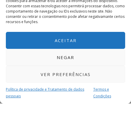
cookies para armazenar e/ou aceder a informações do dispositivo.
Consentir com essas tecnologias nos permitirá processar dados, como
comportamento de navegação ou IDs exclusivos neste site. Não
consentir ou retirar o consentimento pode afetar negativamante certos
recursos e funções.
ACEITAR
NEGAR
VER PREFERÊNCIAS
Política de privacidade e Tratamento de dados
Termos e
pessoais
Condições
MAIS PARA SI