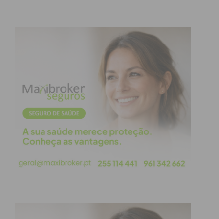
também se viu remetido na sua defesa, mas
sempre sem grande perigo.
A partida chegou então ao fim com o 0-1 para o
Penafiel e consequente passagem à fase de grupos.
O FC Penafiel é uma das três equipas da segunda
liga que conseguiu esse feito a par do Rio Ave e
Covilhã.
Já o FC Paços de Ferreira garantiu também um
lugar na fase de grupos, depois de vencer, na
sexta-feira o Gil Vicente, na Mata Real, por 4-3 nas
grandes penalidades, após o empate a uma bola no
final dos 90 minutos.
O primeiro golo do encontro foi marcado por
Delinson Júnior, aos 47 minutos, mas Bilel, onze