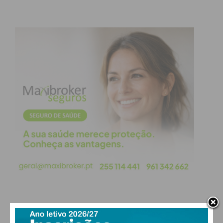
Imediato
Assine nossa newsletter por e-mail e
obtenha de forma regular a informação
atualizada.
Eu li e concordo com os
termos e
condições
PAÇOS DE FERREIRA