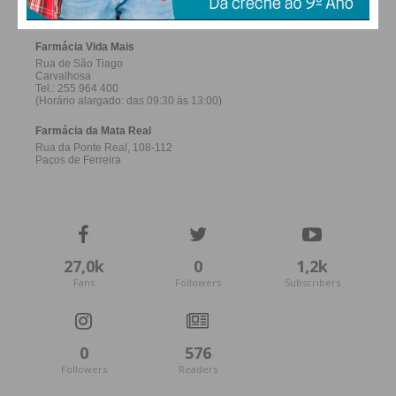
27,0k
0
1,2k
Fans
Followers
Subscribers
0
576
Followers
Readers