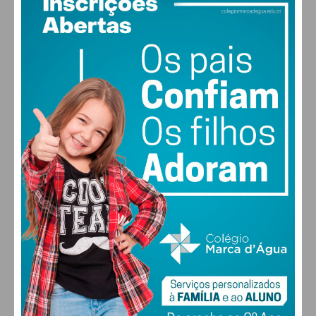
24
°
few clouds
64% humidade
vento: 3m/s O
MAX 24 • MIN 24
27
30
30
31
°
°
°
°
DOM
SEG
TER
QUA
ALTERAR
FARMACIAS DE SERVIÇO EM PAÇOS DE
FERREIRA