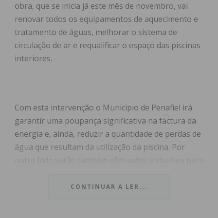
obra, que se inicia já este mês de novembro, vai
renovar todos os equipamentos de aquecimento e
tratamento de águas, melhorar o sistema de
circulação de ar e requalificar o espaço das piscinas
interiores.
Com esta intervenção o Município de Penafiel irá
garantir uma poupança significativa na factura da
energia e, ainda, reduzir a quantidade de perdas de
água que resultam da utilização da piscina. Por
outro lado serão também efetuados trabalhos para
garantir uma melhor qualidade do ar na zona das
piscinas e uma temperatura exterior mais estável,
CONTINUAR A LER...
através da substituição do envidraçado, no tecto e
de todo o sistema de circulação do ar.