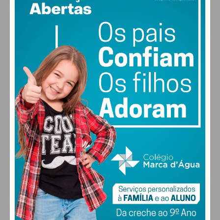
18
88% humidade
vento: 1m/s ESE
MAX 18 • MIN 18
28
27
28
30
°
°
°
°
SÁB
DOM
SEG
TER
ALTERAR
FARMACIAS DE SERVIÇO EM PAÇOS DE
FERREIRA