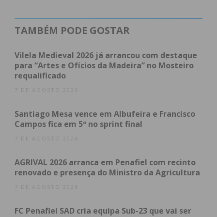
quando estão a comprar online se pretendem
receber num Cacifo identificando o que lhes é mais
conveniente e, depois do objeto depositado,
TAMBÉM PODE GOSTAR
decidem quando o vão levantar. A interface com o
destinatário é extremamente simples e baseada no
Vilela Medieval 2026 já arrancou com destaque
para “Artes e Ofícios da Madeira” no Mosteiro
envio via SMS e email do código secreto que lhes
requalificado
permite interagir com o Cacifo e receber a sua
7 DE AGOSTO 2026
encomenda.
Santiago Mesa vence em Albufeira e Francisco
Esta parceria, no âmbito da oferta de Cacifos dos
Campos fica em 5º no sprint final
CTT, dá continuidade ao propósito do Município de
7 DE AGOSTO 2026
Penafiel em continuar a proporcionar mais e
melhor qualidade de vida a todos os penafidelenses.
AGRIVAL 2026 arranca em Penafiel com recinto
renovado e presença do Ministro da Agricultura
7 DE AGOSTO 2026
Subscreva a newsletter do
FC Penafiel SAD cria equipa Sub-23 que vai ser
Imediato