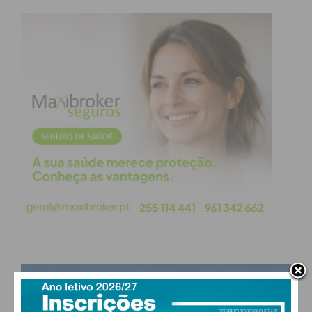
PAÇOS DE FERREIRA
°
few clouds