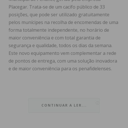
Placegar. Trata-se de um cacifo público de 33
posições, que pode ser utilizado gratuitamente
pelos munícipes na recolha de encomendas de uma
forma totalmente independente, no horário de
maior conveniência e com total garantia de
segurança e qualidade, todos os dias da semana.
Este novo equipamento vem complementar a rede
de pontos de entrega, com uma solução inovadora
e de maior conveniência para os penafidelenses.
Esta medida surge com o objetivo de tornar mais
simples e eficaz o processo de entrega de
CONTINUAR A LER...
encomendas, quer para quem vende quer para
quem compra online. Os destinatários decidem