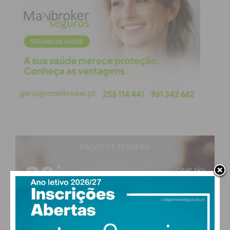
PAÇOS DE FERREIRA
20
°
clear sky
74% humidade
vento: 1m/s O
MAX 20 • MIN 20