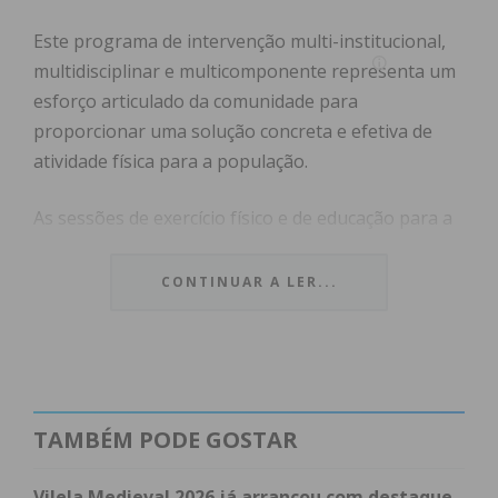
Este programa de intervenção multi-institucional,
multidisciplinar e multicomponente representa um
esforço articulado da comunidade para
proporcionar uma solução concreta e efetiva de
atividade física para a população.
As sessões de exercício físico e de educação para a
saúde vão decorrer até junho de 2023, às
segundas, quartas e sextas-feiras, entre as 14h30 e
CONTINUAR A LER...
as 16h00, no Pavilhão Municipal Fernanda Ribeiro,
e serão dinamizadas por profissionais do exercício
físico e por enfermeiros.
A participação é possível, e gratuita, mediante
TAMBÉM PODE GOSTAR
referenciação pelos médicos e enfermeiros dos
Centros de Saúde de Penafiel.
Vilela Medieval 2026 já arrancou com destaque