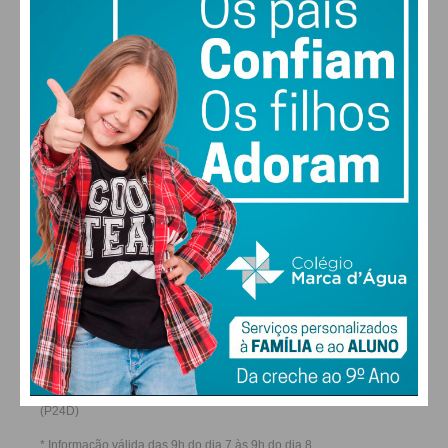
28
27
29
29
°
°
°
°
SÁB
DOM
SEG
TER
ALTERAR
FARMACIAS DE SERVIÇO EM PAÇOS DE
FERREIRA