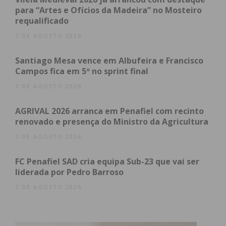
para “Artes e Ofícios da Madeira” no Mosteiro
A coordenação nacional é realizada pela Direção-
requalificado
Geral da Saúde através do Programa Nacional para
7 DE AGOSTO 2026
a Promoção da Atividade Física e do Programa
Santiago Mesa vence em Albufeira e Francisco
Nacional para a Diabetes.
Campos fica em 5º no sprint final
A diabetes é um dos principais problemas de saúde
7 DE AGOSTO 2026
pública do nosso país (existem cerca de 1 milhão de
AGRIVAL 2026 arranca em Penafiel com recinto
pessoas com esta doença crónica em Portugal) e a
renovado e presença do Ministro da Agricultura
atividade física é um dos pilares do tratamento.
7 DE AGOSTO 2026
FC Penafiel SAD cria equipa Sub-23 que vai ser
liderada por Pedro Barroso
7 DE AGOSTO 2026
Subscreva a newsletter do
Imediato