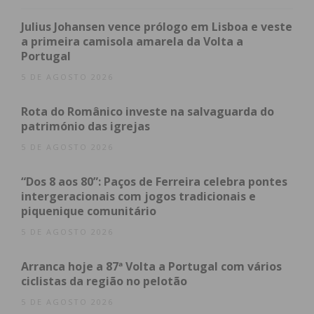
apoio à natalidade e às famílias com a entrega
formal do Cartão Municipal de Família Numerosa.
Julius Johansen vence prólogo em Lisboa e veste
a primeira camisola amarela da Volta a
Portugal
Índice
5 DE AGOSTO 2026
O simbolismo do matrimónio
O papel da família na sociedade
Rota do Românico investe na salvaguarda do
Subscreva a newsletter do Imediato
património das igrejas
5 DE AGOSTO 2026
O simbolismo do matrimónio
“Dos 8 aos 80”: Paços de Ferreira celebra pontes
O ponto alto das celebrações está reservado para o
intergeracionais com jogos tradicionais e
piquenique comunitário
período da tarde. Às 16h00, terá lugar a cerimónia
de homenagem aos casais jubilados que celebram
5 DE AGOSTO 2026
as “bodas” de 10, 25, 50 e 60 anos de matrimónio. A
Arranca hoje a 87ª Volta a Portugal com vários
celebração será presidida pelo Bispo do Porto, D.
ciclistas da região no pelotão
Manuel Linda, conferindo o caráter solene que
5 DE AGOSTO 2026
encerra este encontro anual.