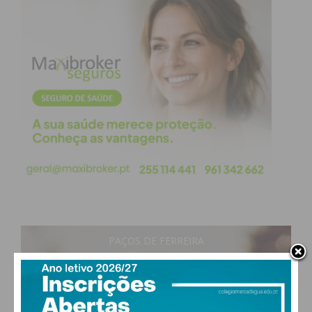
hospitalidade da comunidade penafidelense.
Subscreva a newsletter do
Imediato
Assine nossa newsletter por e-mail e
obtenha de forma regular a informação
atualizada.
PAÇOS DE FERREIRA
16
°
clear sky
83% humidade
vento: 1m/s SE
Eu li e concordo com os
termos e
MAX 16 • MIN 16