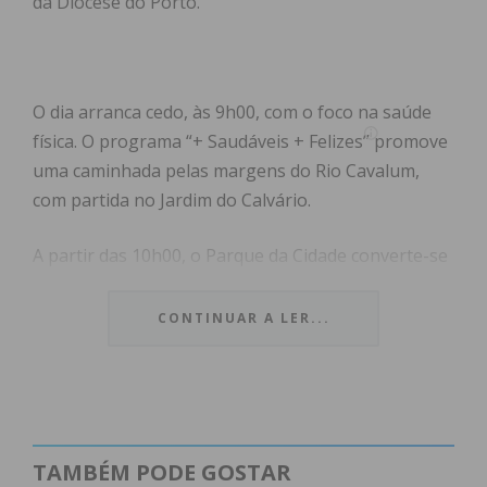
da Diocese do Porto.
O dia arranca cedo, às 9h00, com o foco na saúde
física. O programa “+ Saudáveis + Felizes” promove
uma caminhada pelas margens do Rio Cavalum,
com partida no Jardim do Calvário.
A partir das 10h00, o Parque da Cidade converte-se
num espaço dinâmico de convívio intergeracional e
vai acolher oficinas criativas, com workshops de
CONTINUAR A LER...
flamenco e construção de hotéis de insetos,
pinturas faciais, insufláveis e a iniciativa “Penafiel
100 Rodinhas”.
Às 11h30, o Município reforça a sua estratégia de
TAMBÉM PODE GOSTAR