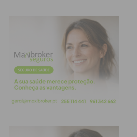
“É mais do que um evento, é uma celebração dos
valores que nos unem enquanto comunidade”,
afirma Daniela Oliveira, Vice-Presidente da Câmara
Municipal de Penafiel. A autarca sublinha que o
evento é uma oportunidade de afirmar o concelho
como um território “inclusivo, solidário e
acolhedor”.
O papel da família na sociedade
Promovido anualmente pela Diocese do Porto, este
encontro visa não só a celebração religiosa, mas
também o fortalecimento dos laços entre gerações
e o reconhecimento da família como pilar central da
sociedade civil. O evento promove a fusão entre o
espírito de partilha das paróquias da diocese e a