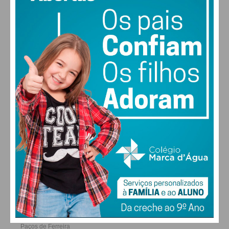
condições
28
29
29
28
°
°
°
°
QUI
SEX
SÁB
DOM
ALTERAR
FARMACIAS DE SERVIÇO EM PAÇOS DE
FERREIRA