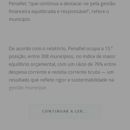
Penafiel, “que continua a destacar-se pela gestão
financeira equilibrada e responsável”, refere o
município.
De acordo com o relatório, Penafiel ocupa a 13.ª
posição, entre 308 municípios, no índice de maior
equilíbrio orçamental, com um rácio de 76% entre
despesa corrente e receita corrente bruta — um
resultado que reflete rigor e sustentabilidade na
gestão municipal.
Penafiel é o 3.º município de média dimensão que
mais investiu em 2024 e, entre todos os municípios,
CONTINUAR A LER...
ocupa a 35ª posição, com 17,8 milhões de euros,
mostrando a capacidade de transformar recursos