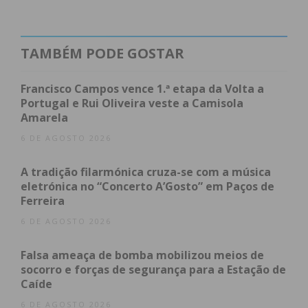
em investimento real na qualidade de vida do
concelho. Este investimento tem sido direcionado
para projetos estruturantes, como a requalificação
TAMBÉM PODE GOSTAR
de escolas, a construção de creches, centros de
saúde e pavilhões desportivos, bem como a
Francisco Campos vence 1.ª etapa da Volta a
implementação da Estratégia Local de Habitação.
Portugal e Rui Oliveira veste a Camisola
Amarela
Entre 2014 e 2022, Penafiel registou um total
6 DE AGOSTO 2026
acumulado de 158,8 milhões de euros em despesa
A tradição filarmónica cruza-se com a música
de capital, o que corresponde a uma média de 2.255
eletrónica no “Concerto A’Gosto” em Paços de
euros de investimento por habitante, evidenciando
Ferreira
uma gestão consistente e orientada para o
6 DE AGOSTO 2026
desenvolvimento.
Falsa ameaça de bomba mobilizou meios de
No indicador de EBITDA (capacidade de gerar
socorro e forças de segurança para a Estação de
resultados antes de juros, impostos e
Caíde
amortizações), Penafiel ocupa a 34.ª posição
6 DE AGOSTO 2026