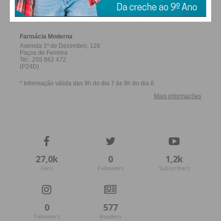
FERREIRA
27,0k
0
1,2k
Fans
Followers
Subscribers
0
577
Followers
Readers