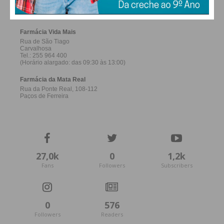
FERREIRA
Eu li e concordo com os
termos e
condições
27,0k
0
1,2k
Fans
Followers
Subscribers
0
576
Followers
Readers