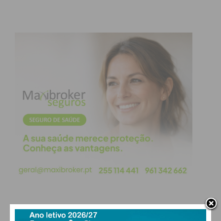
mais caro 25 000€.
O concelho que registou um maior aumento no
preço médio de venda das casas, comparado com
fevereiro de 2023, foi Santo Tirso (+32.43%), onde
os valores sobem de 185 000€ para 245 000€.
Seguindo-se Maia (+29.80%, 245 000€ para 318
000€), Penafiel (+99.63%, 202 500€ para 262 500€) e
Paços de Ferreira (+27.95%, 195 000€ para 249
500€).
Matosinhos (-5.71%) e Baião (-4.63%) são os únicos
concelhos que, face a março do ano passado,
registaram uma quebra do preço médio de venda,
passando de 350 000€ para 330 000€ e 114 029€
para 108 750€, respetivamente.
PAÇOS DE FERREIRA