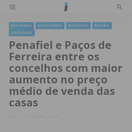
DESTAQUE
ATUALIDADE
NEGÓCIOS
REGIÃO
SOCIEDADE
Penafiel e Paços de
Ferreira entre os
concelhos com maior
aumento no preço
médio de venda das
casas
POR
1 DE ABRIL 2024