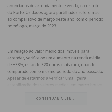
anunciados de arrendamento e venda, no distrito
do Porto. Os dados agora partilhados referem-se
ao comparativo de março deste ano, com o período
homólogo, março de 2023.
Em relação ao valor médio dos imóveis para
arrendar, verifica-se um aumento na renda média
de +33%, estando 320 euros mais caro, quando
comparado com o mesmo período do ano passado.
Apesar de estarmos a verificar uma ligeira
estabilização dos valores médios, em março houve
um aumento (+4%), fixando-se agora em 1 300€,
comparado com o mês passado.
CONTINUAR A LER...
No que ao distrito do Porto diz respeito, arrendar