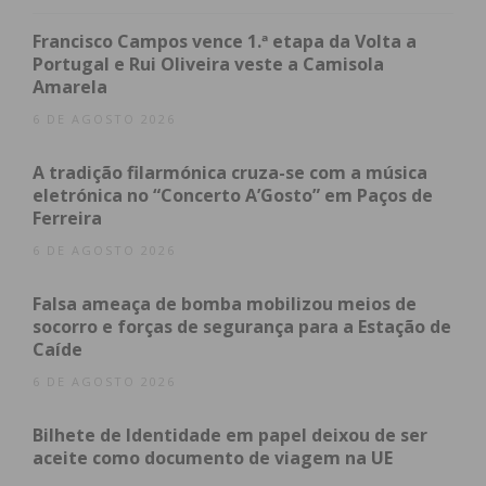
panorama nacional como um Município pioneiro na
Francisco Campos vence 1.ª etapa da Volta a
adoção de políticas sociais que beneficiam os
Portugal e Rui Oliveira veste a Camisola
concidadãos e tem sido reconhecido por isso
Amarela
através destes galardões”, afirmou Antonino de
6 DE AGOSTO 2026
Sousa, Presidente da Câmara Municipal de Penafiel,
A tradição filarmónica cruza-se com a música
acrescentando que “esta é, sem dúvida, uma
eletrónica no “Concerto A’Gosto” em Paços de
distinção que muito nos orgulha, ainda mais por
Ferreira
recebermos a “bandeira com palma”, que significa
6 DE AGOSTO 2026
que, ano após ano, temos tido a especial atenção
em melhorar a qualidade de vida das nossas
Falsa ameaça de bomba mobilizou meios de
famílias. Mas também é uma atribuição que carrega
socorro e forças de segurança para a Estação de
em si muita responsabilidade – para continuarmos
Caíde
a fazer mais e melhor por todos os penafidelenses
6 DE AGOSTO 2026
sem exceção e nos mantermos atentos às suas
Bilhete de Identidade em papel deixou de ser
necessidades”.
aceite como documento de viagem na UE