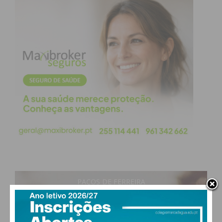
atualizada.
Eu li e concordo com os
termos e
condições
PAÇOS DE FERREIRA
18
°
clear sky
77% humidade