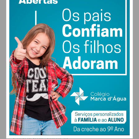
vento: 1m/s SO
MAX 18 • MIN 18
29
30
27
29
°
°
°
°
SEX
SÁB
DOM
SEG
ALTERAR
FARMACIAS DE SERVIÇO EM PAÇOS DE
FERREIRA