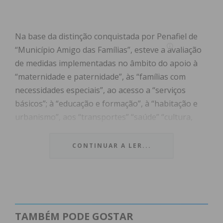
Na base da distinção conquistada por Penafiel de
“Município Amigo das Famílias”, esteve a avaliação
de medidas implementadas no âmbito do apoio à
“maternidade e paternidade”, às “famílias com
necessidades especiais”, ao acesso a “serviços
básicos”; à “educação e formação”, à “habitação e
urbanismo”, aos “transportes” “saúde” “cultura,
desporto lazer e tempo livre”, entre outros.
CONTINUAR A LER...
A esta galardão foi atribuída uma distinção
acrescida “bandeira com palma”, que simboliza o
facto de a autarquia penafidelense ser premiada há
mais de três anos consecutivos
TAMBÉM PODE GOSTAR
“Penafiel está a fazer um caminho de afirmação no