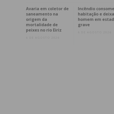
Avaria em coletor de
Incêndio consom
saneamento na
habitação e deix
origem da
homem em estad
mortalidade de
grave
peixes no rio Eiriz
6 DE AGOSTO 2026
6 DE AGOSTO 2026