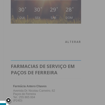
30
30
29
28
°
°
°
°
QUI
SEX
SÁB
DOM
ALTERAR
FARMACIAS DE SERVIÇO EM
PAÇOS DE FERREIRA