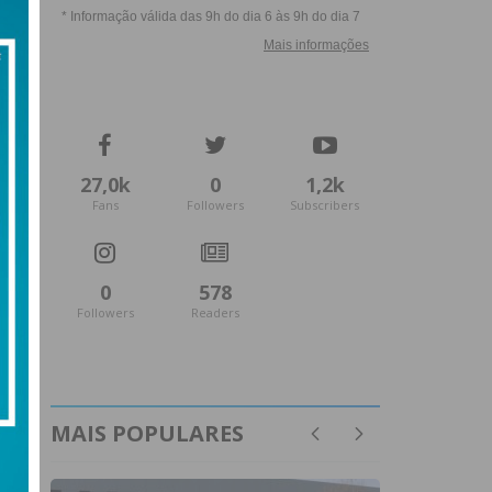
27,0k
0
1,2k
Fans
Followers
Subscribers
0
578
Followers
Readers
MAIS POPULARES