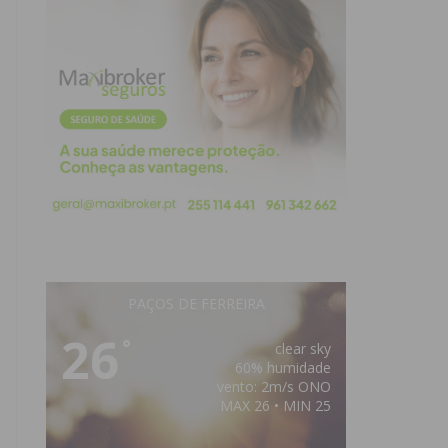
PAÇOS DE FERREIRA
26
°
clear sky
60% humidade
vento: 2m/s ONO
MAX 26 • MIN 25