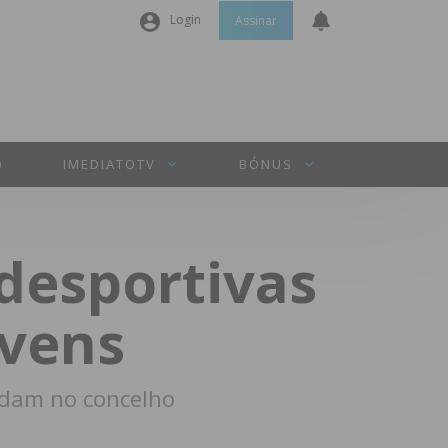
Login
Assinar
Nome de utilizador ou email
*
Senha
*
O
IMEDIATOTV
BÓNUS
Manter sessão
 desportivas
INICIAR SESSÃO
ovens
Perdeu a sua senha?
udam no concelho