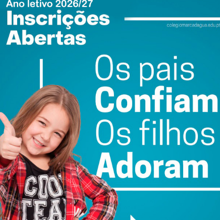
rrem até22 de julho, no Balcão Único da Câmara Municipal
presentado o Cartão de Cidadão/Cédula da criança e, se não
tivo que frequenta um estabelecimento de ensino deste
, é possível contactar a Câmara Municipal de Penafiel
VIEW AS LIST
SLIDESHOW