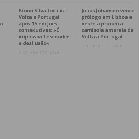
e
Bruno Silva fora da
Julius Johansen vence
a
Volta a Portugal
prólogo em Lisboa e
o
após 15 edições
veste a primeira
consecutivas: «É
camisola amarela da
impossível esconder
Volta a Portugal
a desilusão»
5 DE AGOSTO 2026
6 DE AGOSTO 2026