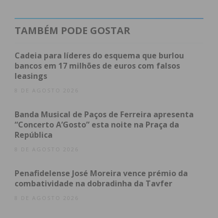
Penafiel, Pedro Cepeda, “a Semana Europeia do
Desporto é um evento de grande escala e de uma
TAMBÉM PODE GOSTAR
importância ímpar. Em Penafiel associamo-nos com
uma semana cheia de ação e que promove uma
Cadeia para líderes do esquema que burlou
ampla gama de atividades e eventos, que mostram
bancos em 17 milhões de euros com falsos
leasings
que o desporto é para todos, independentemente
da idade, género, condição física ou nível de
8 DE AGOSTO 2026
experiência. Um conjunto de atividades
Banda Musical de Paços de Ferreira apresenta
direcionadas para a nossa comunidade local”,
“Concerto A’Gosto” esta noite na Praça da
explicou, convidando a comunidade a participar nas
República
iniciativas.
8 DE AGOSTO 2026
Programa:
Penafidelense José Moreira vence prémio da
combatividade na dobradinha da Tavfer
23 de setembro – 20h – 24h – “A correr e a
8 DE AGOSTO 2026
caminhar quatro horas sem parar” – Complexo