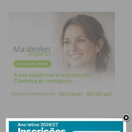
Aula de Karaté” – Centro Escolar de Duas Igrejas
30 de setembro – 18h – “Mega Aula de Fitness
Aquático” – Complexo das Piscinas Municipais de
Penafiel
As inscrições podem ser feitas online através da
seguinte hiperligação:
https://forms.gle/VDhh8CQ9xgVyZKui6
Para qualquer informação ou esclarecimento sobre
a Semana Europeia do Desporto em Penafiel
contactar os serviços municipais da Unidade de
Gestão do Desporto através do 255 710 700 ou
desporto@cm-penafiel.pt
PAÇOS DE FERREIRA