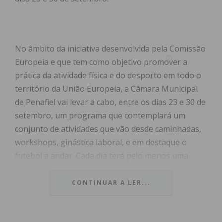
No âmbito da iniciativa desenvolvida pela Comissão
Europeia e que tem como objetivo promover a
prática da atividade física e do desporto em todo o
território da União Europeia, a Câmara Municipal
de Penafiel vai levar a cabo, entre os dias 23 e 30 de
setembro, um programa que contemplará um
conjunto de atividades que vão desde caminhadas,
workshops, ginástica laboral, e em destaque o
futebol a andar. Cada dia terá pelo menos uma
iniciativa, e todas elas serão acompanhadas e
monitorizadas por técnicos devidamente
CONTINUAR A LER...
habilitados.
Para o Vice-Presidente da Câmara Municipal de