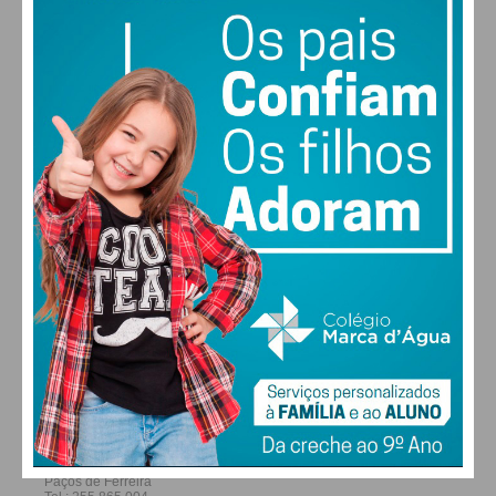
30
30
29
28
°
°
°
°
QUI
SEX
SÁB
DOM
ALTERAR
FARMACIAS DE SERVIÇO EM PAÇOS DE
FERREIRA