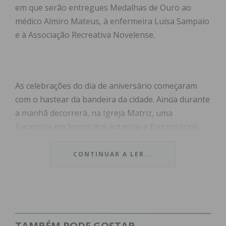
em que serão entregues Medalhas de Ouro ao
médico Almiro Mateus, à enfermeira Luísa Sampaio
e à Associação Recreativa Novelense.
As celebrações do dia de aniversário começaram
com o hastear da bandeira da cidade. Ainda durante
a manhã decorrerá, na Igreja Matriz, uma
Eucaristia em honra dos autarcas e funcionários
falecidos.
CONTINUAR A LER...
A Sessão Solene Evocativa do 252º Aniversário da
Elevação a Cidade de Penafiel vai realizar-se às
15h00, no Museu Municipal. Como habitual, a
Cerimónia vai contar com atribuição de medalhas
honoríficas: as três Medalhas de Ouro do Concelho
TAMBÉM PODE GOSTAR