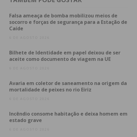
de Penafiel e 14 Medalhas de Mérito Municipais
Douradas, entregues essencialmente a várias
Falsa ameaça de bomba mobilizou meios de
personalidades da área desportiva.
socorro e forças de segurança para a Estação de
Caíde
6 DE AGOSTO 2026
Subscreva a newsletter do
Bilhete de Identidade em papel deixou de ser
Imediato
aceite como documento de viagem na UE
6 DE AGOSTO 2026
Assine nossa newsletter por e-mail e
Avaria em coletor de saneamento na origem da
obtenha de forma regular a informação
mortalidade de peixes no rio Eiriz
atualizada.
6 DE AGOSTO 2026
Incêndio consome habitação e deixa homem em
estado grave
6 DE AGOSTO 2026
Eu li e concordo com os
termos e