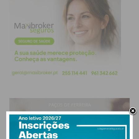
PAÇOS DE FERREIRA
29
°
clear sky
43% humidade
vento: 4m/s O
MAX 29 • MIN 28