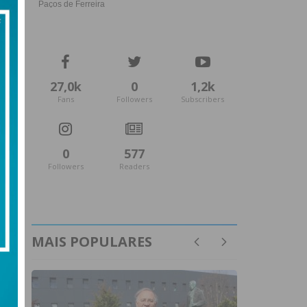
27,0k
0
1,2k
Fans
Followers
Subscribers
0
577
Followers
Readers
MAIS POPULARES