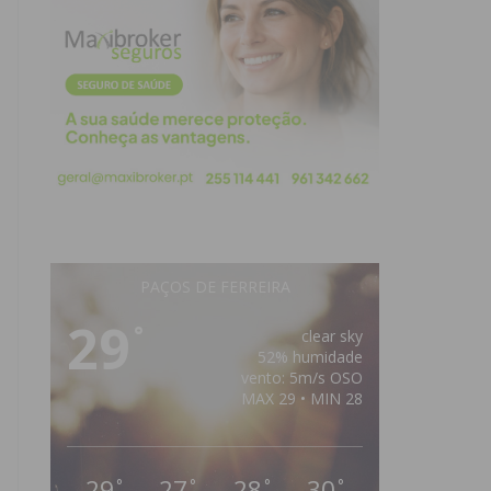
PAÇOS DE FERREIRA
29
°
clear sky
52% humidade
vento: 5m/s OSO
MAX 29 • MIN 28
29
27
28
30
°
°
°
°