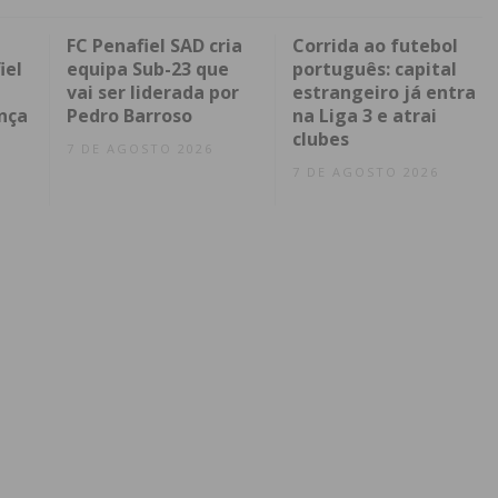
FC Penafiel SAD cria
Corrida ao futebol
iel
equipa Sub-23 que
português: capital
vai ser liderada por
estrangeiro já entra
nça
Pedro Barroso
na Liga 3 e atrai
clubes
7 DE AGOSTO 2026
7 DE AGOSTO 2026