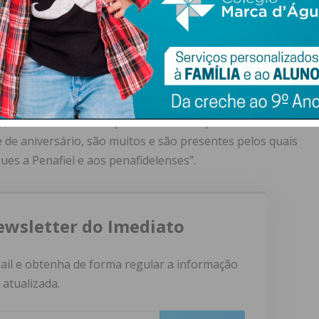
m refresh para terem o toque do aniversário e das
afiel celebra os seus 250 anos, Antonino de Sousa afirmou
aniversário era “a nossa cidade concretizar alguns
emplo um espaço de cultura e criatividade, é continuar
, com cada vez mais qualidade de vida para todos os
 de aniversário, são muitos e são presentes pelos quais
es a Penafiel e aos penafidelenses”.
ewsletter do Imediato
ail e obtenha de forma regular a informação
atualizada.