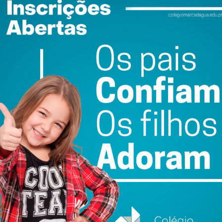
(denominado “Penafiel Cruzamento de Caminhos no mundo
fidelenses pelo mundo), de apresentações de livros,
e do evento, vai ainda envolver a comunidade escolar,
 de Penafiel, ao centro histórico da cidade e de trabalhos
aniversário da cidade.
ento, o programa contempla concertos, música, cinema,
 3 de março, o dia do aniversário, trará a sessão solene
s por Marcelo Rebelo de Sousa, caso este aceite o convite
idir à cerimónia. “Queremos um grande envolvimento da
ene”, referiu Antonino de Sousa, certo de que vai ser um
idades”.
al ou do Corpo de Deus vão ter, segundo o edil municipal,