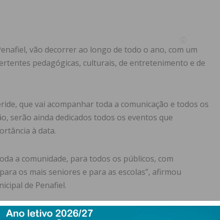
enafiel, vão decorrer ao longo de todo o ano, com um
vertentes pedagógicas, culturais, de entretenimento e de
éride, que vai acompanhar toda a comunicação e todos os
ão, serão ainda dedicados todos os eventos que
ortância à data.
da a comunidade, para todos os públicos, com
ara os mais seniores e para as escolas”, afirmou
cipal de Penafiel.
rentes vertentes. Uma delas será a pedagógica, através