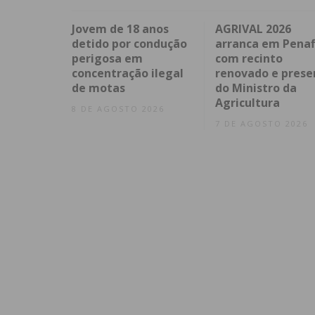
Jovem de 18 anos
AGRIVAL 2026
detido por condução
arranca em Penaf
perigosa em
com recinto
concentração ilegal
renovado e prese
de motas
do Ministro da
Agricultura
8 DE AGOSTO 2026
7 DE AGOSTO 2026