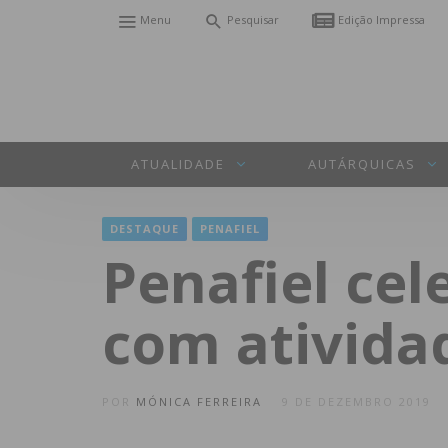
Menu
Pesquisar
Edição Impressa
ATUALIDADE
AUTÁRQUICAS
DESTAQUE
PENAFIEL
Penafiel cel
com ativida
POR
MÓNICA FERREIRA
9 DE DEZEMBRO 2019