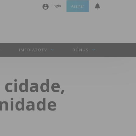
Login
Assinar
Nome de utilizador ou email
*
Senha
*
O
IMEDIATOTV
BÓNUS
Manter sessão
 cidade,
INICIAR SESSÃO
unidade
Perdeu a sua senha?