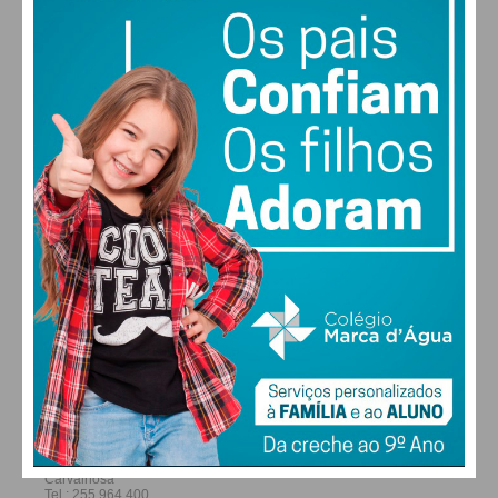
27
26
29
30
°
°
°
°
SÁB
DOM
SEG
TER
ALTERAR
FARMACIAS DE SERVIÇO EM PAÇOS DE
FERREIRA