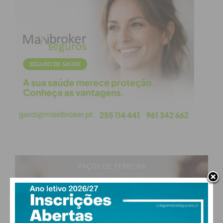
PAÇOS DE FERREIRA
27
°
clear sky
52% humidade
vento: 4m/s O
MAX 28 • MIN 27