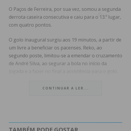
O Paços de Ferreira, por sua vez, somou a segunda
derrota caseira consecutiva e caiu para o 13.º lugar,
com quatro pontos.
O golo inaugural surgiu aos 19 minutos, a partir de
um livre a beneficiar os pacenses. Reko, ao
segundo poste, limitou-se a emendar o cruzamento
de André Silva, ao segurar a bola no início da
jogada e a fazer no final a assistência para o golo.
A vantagem pareceu tirar alguma tranquilidade ao
CONTINUAR A LER...
Penafiel, com o empate a surgir, também com
alguma felicidade, aos 27 minutos, por João Caiado,
na passada e sem deixar a bola a cair, a emendar o
cruzamento de Costinha da direita.
TAMBÉM PODE GOSTAR