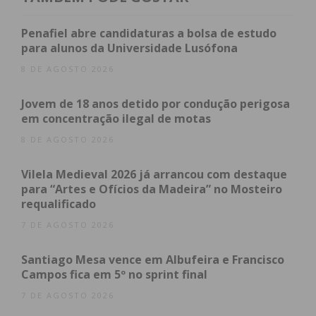
A segunda parte arrancou praticamente com o
autogolo de Ferigra, infeliz na tentativa de anular
Penafiel abre candidaturas a bolsa de estudo
um cruzamento, que soube segurar a reação e
para alunos da Universidade Lusófona
aproveitar os erros pacenses, como o que deu
8 DE AGOSTO 2026
origem ao terceiro golo, aos 70 minutos, numa
finalização de Gabriel Barbosa, confirmando triunfo
Jovem de 18 anos detido por condução perigosa
em concentração ilegal de motas
dos forasteiros
8 DE AGOSTO 2026
Vilela Medieval 2026 já arrancou com destaque
Subscreva a newsletter do
para “Artes e Ofícios da Madeira” no Mosteiro
Imediato
requalificado
7 DE AGOSTO 2026
Assine nossa newsletter por e-mail e
Santiago Mesa vence em Albufeira e Francisco
obtenha de forma regular a informação
Campos fica em 5º no sprint final
atualizada.
7 DE AGOSTO 2026