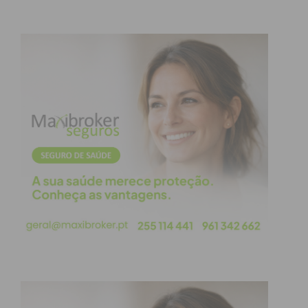
Município. Está prevista a aquisição de novos
camiões de recolha, permitindo reforçar e otimizar
as rotas existentes, responder ao crescimento da
procura e melhorar a regularidade do serviço.
Em paralelo, será ampliada a rede de contentores
semi-enterrados, aumentando a capacidade de
deposição face aos contentores convencionais e
contribuindo para um espaço público mais
organizado e qualificado. O Município irá ainda
investir em novas varredoras elétricas e
equipamentos de limpeza urbana, reforçando a
eficácia do serviço e a qualidade ambiental do
concelho.
Cultura: Construção do Centro de Criação
Artística do Tâmega e Sousa