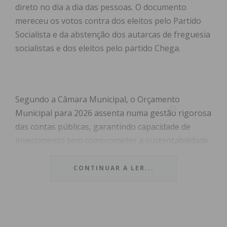
direto no dia a dia das pessoas. O documento
mereceu os votos contra dos eleitos pelo Partido
Socialista e da abstenção dos autarcas de freguesia
socialistas e dos eleitos pelo partido Chega.
Segundo a Câmara Municipal, o Orçamento
Municipal para 2026 assenta numa gestão rigorosa
das contas públicas, garantindo capacidade de
investimento sem comprometer a sustentabilidade
financeira nem onerar as gerações futuras. A
saúde, a educação, a limpeza urbana e o
CONTINUAR A LER...
investimento de proximidade nas 28 freguesias
assumem-se como áreas prioritárias.
Na saúde, destaca-se a conclusão da rede de