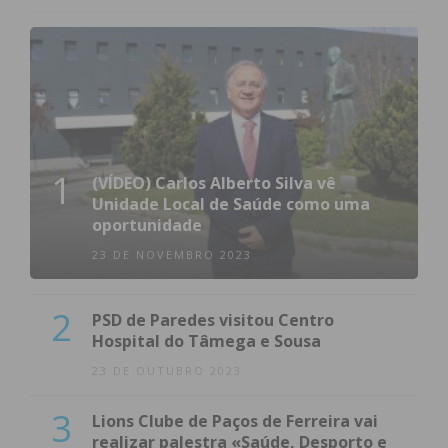
Subscreva a newsletter do
Imediato
Assine nossa newsletter por e-mail e
obtenha de forma regular a informação
atualizada.
1
(VÍDEO) Carlos Alberto Silva vê
Unidade Local de Saúde como uma
oportunidade
23 DE NOVEMBRO 2023
Eu li e concordo com os
termos e
2
PSD de Paredes visitou Centro
condições
Hospital do Tâmega e Sousa
23 DE OUTUBRO 2023
3
Lions Clube de Paços de Ferreira vai
realizar palestra «Saúde, Desporto e