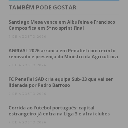
Unidades de Saúde Familiar e a abertura dos novos
TAMBÉM PODE GOSTAR
Centros de Saúde nas Termas de São Vicente e em
Penafiel (Novelas), reforçando a qualidade e a
Santiago Mesa vence em Albufeira e Francisco
dignidade no acesso aos cuidados de saúde. Na
Campos fica em 5º no sprint final
educação, o investimento incide na requalificação
7 DE AGOSTO 2026
das escolas sede dos agrupamentos e em
AGRIVAL 2026 arranca em Penafiel com recinto
melhorias nas escolas do ensino primário e pré-
renovado e presença do Ministro da Agricultura
primário, garantindo melhores condições de
7 DE AGOSTO 2026
aprendizagem, conforto e segurança.
FC Penafiel SAD cria equipa Sub-23 que vai ser
Limpeza Urbana: aposta na melhoria da recolha
liderada por Pedro Barroso
do lixo
7 DE AGOSTO 2026
O Orçamento para 2026 marca também uma nova
Corrida ao futebol português: capital
etapa na política de limpeza urbana e recolha de
estrangeiro já entra na Liga 3 e atrai clubes
resíduos, com um investimento significativo na
7 DE AGOSTO 2026
modernização dos meios operacionais do