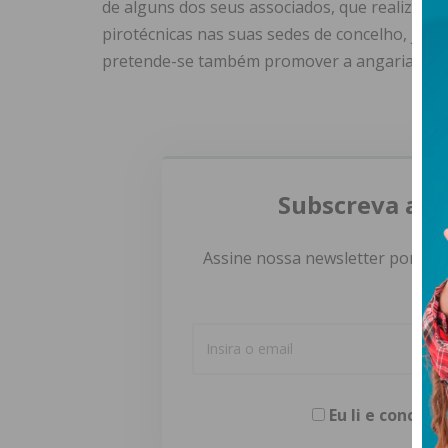
de alguns dos seus associados, que realizarã
pirotécnicas nas suas sedes de concelho, jun
pretende-se também promover a angariação de
Subscreva a n
Assine nossa newsletter por e-m
Eu li e concor