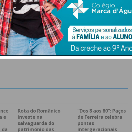
ence
Rota do Românico
“Dos 8 aos 80”: Paços
a e
investe na
de Ferreira celebra
salvaguarda do
pontes
 da
património das
intergeracionais