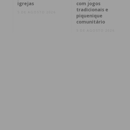
igrejas
com jogos
tradicionais e
5 DE AGOSTO 2026
piquenique
comunitário
5 DE AGOSTO 2026