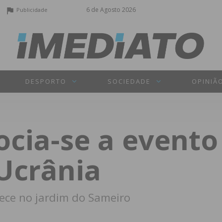
6 de Agosto 2026
Publicidade
DESPORTO
SOCIEDADE
OPINIÃ
ocia-se a event
 Ucrânia
tece no jardim do Sameiro