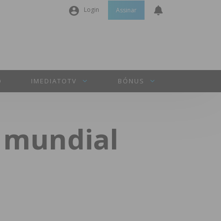
Login
Assinar
Nome de utilizador ou email
*
Senha
*
O
IMEDIATOTV
BÓNUS
Manter sessão
o mundial
INICIAR SESSÃO
Perdeu a sua senha?