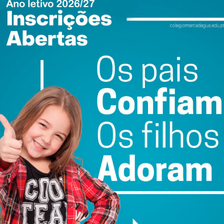
o, gratuitamente, espetáculos ou demonstrações
to a monumentos emblemáticos. Como esta iniciativa,
 fundos para a “UNICEF, Apoio à Ucrânia”.
ewsletter do Imediato
ail e obtenha de forma regular a informação
atualizada.
do com os
termos e condições