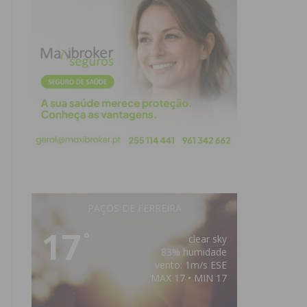
PAÇOS DE FERREIRA
17
°
clear sky
83% humidade
vento: 1m/s ESE
MAX 17 • MIN 17