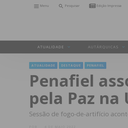
Menu
Pesquisar
Edição Impressa
ATUALIDADE
AUTÁRQUICAS
ATUALIDADE
DESTAQUE
PENAFIEL
Penafiel ass
pela Paz na
Sessão de fogo-de-artifício acon
POR
4 DE MAIO 2022