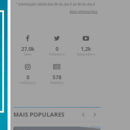
27,0k
0
1,2k
Fans
Followers
Subscribers
0
578
Followers
Readers
MAIS POPULARES