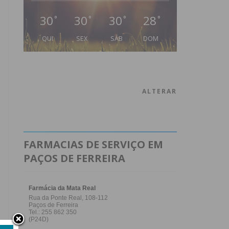
30
30
30
28
°
°
°
°
QUI
SEX
SÁB
DOM
ALTERAR
FARMACIAS DE SERVIÇO EM
PAÇOS DE FERREIRA