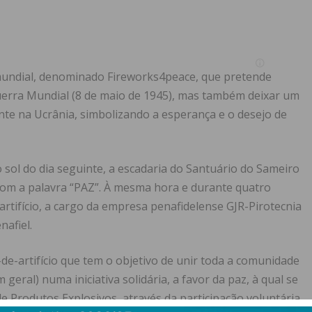
 mundial, denominado Fireworks4peace, que pretende
Guerra Mundial (8 de maio de 1945), mas também deixar um
te na Ucrânia, simbolizando a esperança e o desejo de
o sol do dia seguinte, a escadaria do Santuário do Sameiro
 com a palavra “PAZ”. À mesma hora e durante quatro
rtifício, a cargo da empresa penafidelense GJR-Pirotecnia
nafiel.
de-artifício que tem o objetivo de unir toda a comunidade
geral) numa iniciativa solidária, a favor da paz, à qual se
e Produtos Explosivos, através da participação voluntária