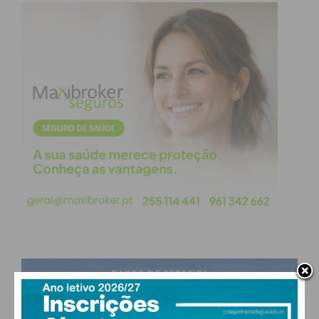
Paula Melo, profissional de saúde e membro da
equipa técnica que elaborou este plano, explicou
que a estratégia municipal de saúde “faz um
diagnóstico e uma avaliação bastante abrangente a
todos os eixos e a tudo o que são estilos de vida e
infraestruturas como escolas, associações, parque
verdes e a tudo o que temos no concelho”.
Depois deste diagnóstico, foi feita uma priorização
das necessidades e um planeamento das ações, até
se chegar à estratégia. “Um trabalho por fases
durante o qual se diagnosticou as coisas que estão
menos bem no concelho, mas também as coisas
PAÇOS DE FERREIRA
que estão bem. E já há medidas muito boas aqui em
30
Penafiel”, assegurou Paula Melo.
°
broken clouds