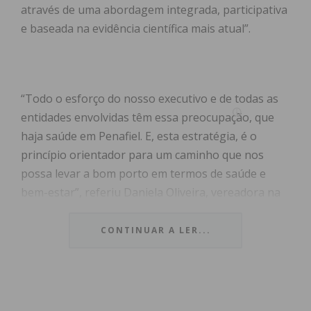
através de uma abordagem integrada, participativa
e baseada na evidência científica mais atual”.
“Todo o esforço do nosso executivo e de todas as
entidades envolvidas têm essa preocupação, que
haja saúde em Penafiel. E, esta estratégia, é o
princípio orientador para um caminho que nos
possa levar a bom porto em termos de saúde e
bem-estar”, referiu Daniela Oliveira, vereadora na
Câmara Municipal de Penafiel, assegurando que
tem sido feito um esforço para garantir qualidade
CONTINUAR A LER...
de vida aos cidadãos, mas, reconhecendo que “nem
sempre isso é suficiente”.
Por isso, este plano é “um pontapé de saída”, na