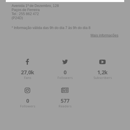
obtenha de forma regular a informação
atualizada.
Eu li e concordo com os
termos e
condições
27,0k
0
1,2k
Fans
Followers
Subscribers
0
577
Followers
Readers