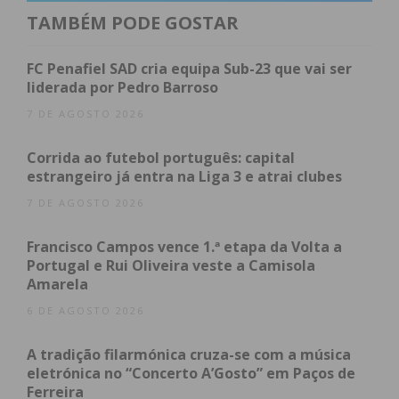
prossecução dos objetivos que o município quer
TAMBÉM PODE GOSTAR
alcançar na área da saúde, envolvendo diferentes
atores locais, que vão participar, monitorizar e
FC Penafiel SAD cria equipa Sub-23 que vai ser
implementar as ações definidas neste projeto, para
liderada por Pedro Barroso
que se possam atingir as metas almejadas.
7 DE AGOSTO 2026
“Algumas ações já começaram, outras vão ser
Corrida ao futebol português: capital
realizadas, garantindo que a população esteja ativa
estrangeiro já entra na Liga 3 e atrai clubes
e mais participativa.
7 DE AGOSTO 2026
Este ano, ao longo do primeiro trimestre, uma das
Francisco Campos vence 1.ª etapa da Volta a
ações que será implementada são as Olimpíadas de
Portugal e Rui Oliveira veste a Camisola
Dança Sénior, em parceria com a rede social e cujos
Amarela
resultados serão conhecidos a meio do ano.
6 DE AGOSTO 2026
Antonino de Sousa, presidente da Câmara
A tradição filarmónica cruza-se com a música
Municipal de Penafiel, apontou o documento como
eletrónica no “Concerto A’Gosto” em Paços de
Ferreira
“fundamental” nas sociedades do dia de hoje e