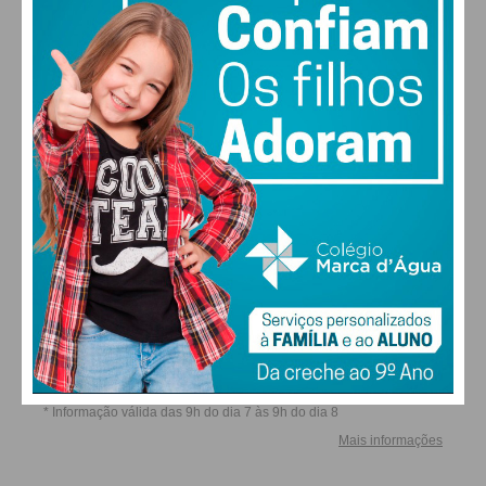
estar comigo! Pelo comentário muito oportuno que
ouvimos! Muito feliz e orgulhosa pela Maria Rita,
minha neta, que, magistralmente,soube substituir
os adultos que não souberam ou não quiseram
ALTERAR
dizer: Estou aqui.
Tentarei continuar…
FARMACIAS DE SERVIÇO EM PAÇOS DE
FERREIRA
Subscreva a newsletter do
Imediato
Assine nossa newsletter por e-mail e
obtenha de forma regular a informação