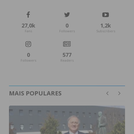
atualizada.
27,0k
0
1,2k
Fans
Followers
Subscribers
Eu li e concordo com os
termos e
condições
0
577
Followers
Readers
MAIS POPULARES