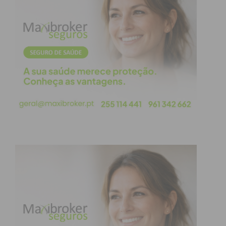
Apresentei muito recentemente o meu último livro,
dirigido, sobretudo, a Professores e alunos do
Secundário. Porque ainda não desisti de aprender
para ensinar, contava com a participação massiva
de gente que aprende porque tem de ensinar. Não
foi bem assim. O auditório esteve quase cheio de
gente fixe, diferentes dos que nunca vêem nada,
dos que não vão à Sexta, preferindo o sábado, dos
que vêem chover e preferem o sol… Dos que não
querem sair à noite porque o dia é melhor… Não
importa, mas recuso o mundo actual que está cheio
de elogios postiços que desperdiço. Que está cheio
de amigos que só estão quando isso lhes interessa
de modo particular… Hoje, os amigos, os
interessados sobretudo, já perderam a vergonha
para inventar desculpas que não aquecem a alma.