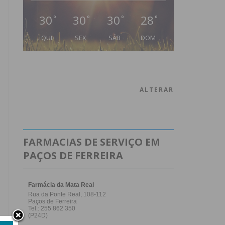
30
30
30
28
°
°
°
°
QUI
SEX
SÁB
DOM
ALTERAR
FARMACIAS DE SERVIÇO EM
PAÇOS DE FERREIRA