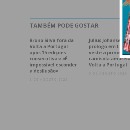
TAMBÉM PODE GOSTAR
Bruno Silva fora da
Julius Johansen v
Volta a Portugal
prólogo em Lisbo
após 15 edições
veste a primeira
consecutivas: «É
camisola amarela
impossível esconder
Volta a Portugal
a desilusão»
5 DE AGOSTO 2026
6 DE AGOSTO 2026