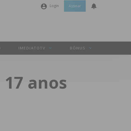
Login
Assinar
Nome de utilizador ou email
*
Senha
*
O
IMEDIATOTV
BÓNUS
Manter sessão
 17 anos
INICIAR SESSÃO
Perdeu a sua senha?