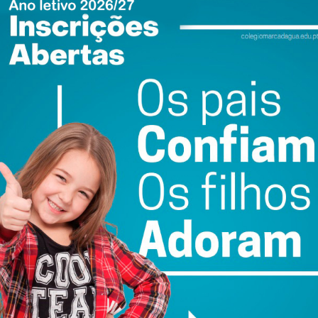
ail e obtenha de forma regular a informação
atualizada.
do com os
termos e condições