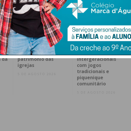
ence
Rota do Românico
“Dos 8 aos 80”: Paços
a e
investe na
de Ferreira celebra
salvaguarda do
pontes
 da
património das
intergeracionais
igrejas
com jogos
tradicionais e
5 DE AGOSTO 2026
piquenique
comunitário
5 DE AGOSTO 2026