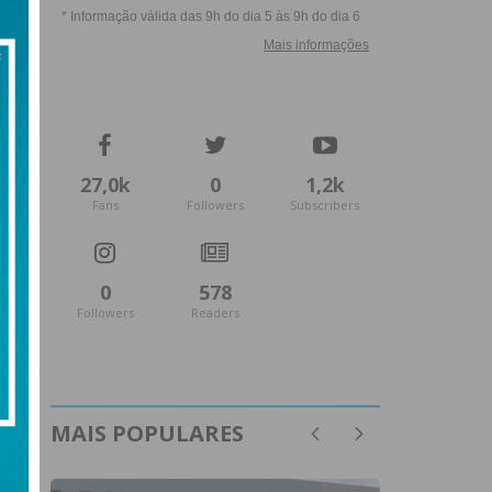
27,0k
0
1,2k
Fans
Followers
Subscribers
0
578
Followers
Readers
MAIS POPULARES