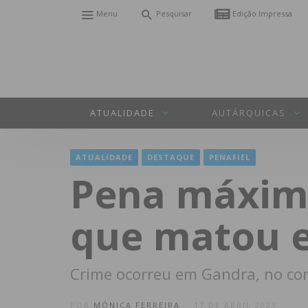
Menu
Pesquisar
Edição Impressa
ATUALIDADE
AUTÁRQUICAS
ATUALIDADE
DESTAQUE
PENAFIEL
Pena máxima
que matou 
Crime ocorreu em Gandra, no co
POR
MÓNICA FERREIRA
17 DE ABRIL 2023