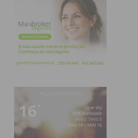
PAÇOS DE FERREIRA
16
°
clear sky
85% humidade
vento: 1m/s E
MAX 16 • MIN 16