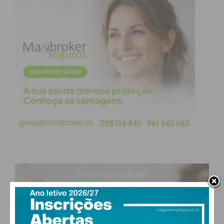
PAÇOS DE FERREIRA
21
°
clear sky
71% humidade
vento: 1m/s O