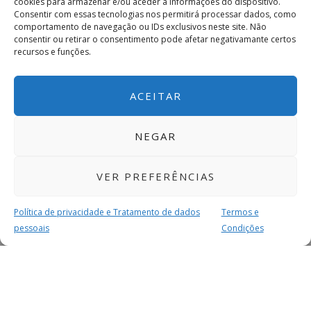
cookies para armazenar e/ou aceder a informações do dispositivo.
Consentir com essas tecnologias nos permitirá processar dados, como
comportamento de navegação ou IDs exclusivos neste site. Não
consentir ou retirar o consentimento pode afetar negativamante certos
recursos e funções.
ACEITAR
NEGAR
VER PREFERÊNCIAS
Política de privacidade e Tratamento de dados
Termos e
pessoais
Condições
MAIS PARA SI