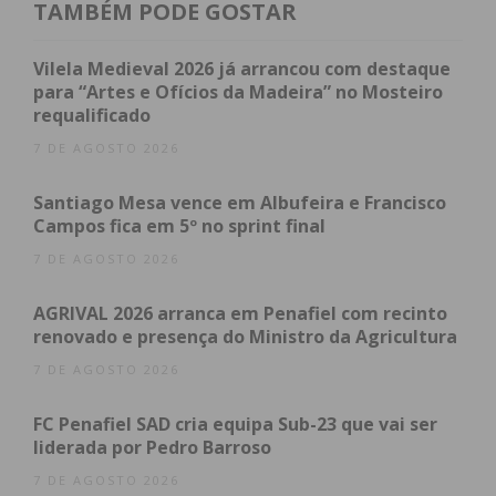
41m35s.
TAMBÉM PODE GOSTAR
A edição deste ano contou com 396 participantes,
Vilela Medieval 2026 já arrancou com destaque
dos quais 20% eram mulheres. Foram atribuídos
para “Artes e Ofícios da Madeira” no Mosteiro
requalificado
prémios monetários aos vencedores, sendo que
Pedro Moreira e Estela Melo receberam 150 euros
7 DE AGOSTO 2026
cada um pelo primeiro lugar.
Santiago Mesa vence em Albufeira e Francisco
Campos fica em 5º no sprint final
7 DE AGOSTO 2026
Subscreva a newsletter do
Imediato
AGRIVAL 2026 arranca em Penafiel com recinto
renovado e presença do Ministro da Agricultura
7 DE AGOSTO 2026
Assine nossa newsletter por e-mail e
obtenha de forma regular a informação
FC Penafiel SAD cria equipa Sub-23 que vai ser
atualizada.
liderada por Pedro Barroso
7 DE AGOSTO 2026