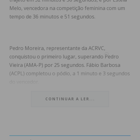
Melo, vencedora na competição feminina com um
tempo de 36 minutos e 51 segundos.
Pedro Moreira, representante da ACRVC,
conquistou o primeiro lugar, superando Pedro
Vieira (AMA-P) por 25 segundos. Fábio Barbosa
(ACPL) completou o pódio, a 1 minuto e 3 segundos
do vencedor.
No lado feminino, Estela Melo, da UD Várzea,
CONTINUAR A LER...
garantiu a vitória com uma margem de 36
segundos sobre a sua colega de equipa Raquel
Sampaio. Liliana Gonçalves (NBA) alcançou o
terceiro lugar, finalizando com um tempo de