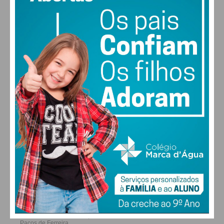
MAX 21 • MIN 21
22
28
27
29
°
°
°
°
SEX
SÁB
DOM
SEG
ALTERAR
FARMACIAS DE SERVIÇO EM PAÇOS DE
FERREIRA