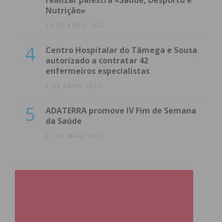
realizar palestra «Saúde, Desporto e
Nutrição»
14 DE ABRIL 2022
4
Centro Hospitalar do Tâmega e Sousa
autorizado a contratar 42
enfermeiros especialistas
8 DE ABRIL 2022
5
ADATERRA promove IV Fim de Semana
da Saúde
21 DE MAIO 2021