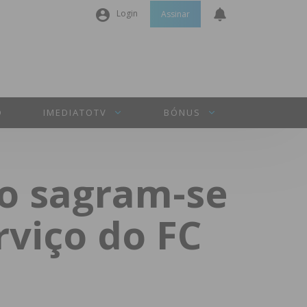
Login
Assinar
Nome de utilizador ou email
*
Senha
*
O
IMEDIATOTV
BÓNUS
Manter sessão
o sagram-se
INICIAR SESSÃO
viço do FC
Perdeu a sua senha?