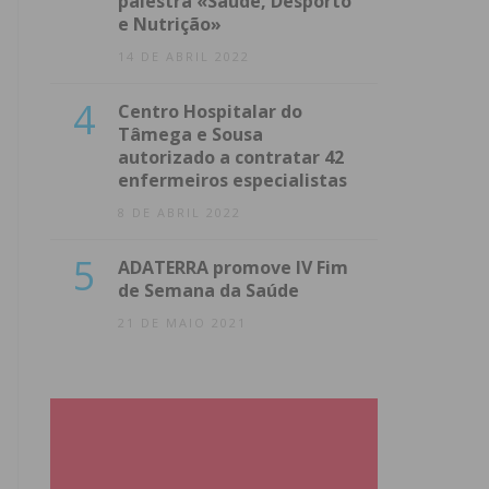
palestra «Saúde, Desporto
e Nutrição»
14 DE ABRIL 2022
4
Centro Hospitalar do
Tâmega e Sousa
autorizado a contratar 42
enfermeiros especialistas
8 DE ABRIL 2022
5
ADATERRA promove IV Fim
de Semana da Saúde
21 DE MAIO 2021