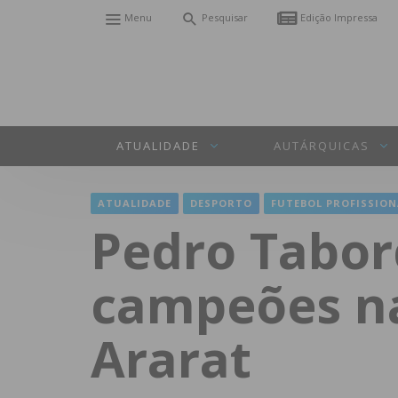
Menu
Pesquisar
Edição Impressa
ATUALIDADE
AUTÁRQUICAS
ATUALIDADE
DESPORTO
FUTEBOL PROFISSION
Pedro Tabor
campeões na
Ararat