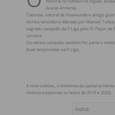
história no futebol na região, aca
Ararat-Armenia.
Taborda, natural de Freamunde e antigo guar
técnica vencedora liderada por Manuel Tulipa
sagrado campeão da II Liga pelo FC Paços de F
carreira.
Do elenco campeão também fez parte o médio
duas temporadas na II Liga.
A nível coletivo, o emblema da capital arméni
história (repetindo os feitos de 2019 e 2020).
Índice