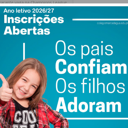
garante vaga na Champions League
er do Imediato
 vaga na Champions League
arta-feira, com o Ararat-Armenia a vencer o Gandzasar FC
ixando o FC Noah no segundo lugar com 56.
ipa para as pré-eliminatórias da Liga dos Campeões da
o português Manuel Tulipa, de 53 anos — que assumiu a
reinador principal —, a equipa somou 19 vitórias em 34
ulo na Arménia fica completo com os nomes de Gabriel
parador-físico) e o jogadores Hugo Oliveira, João
em janeiro).