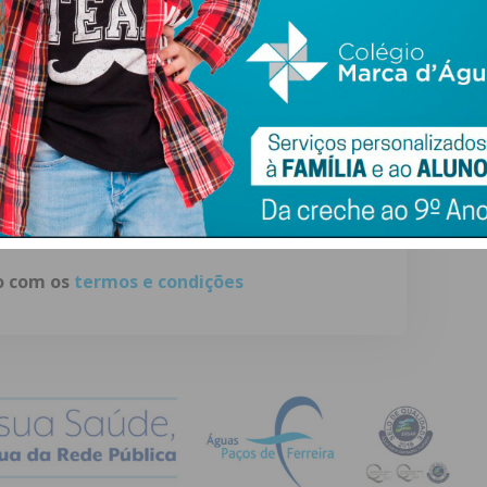
ewsletter do Imediato
ail e obtenha de forma regular a informação
atualizada.
do com os
termos e condições