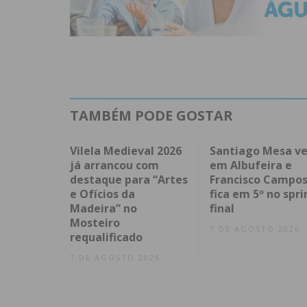
TAMBÉM PODE GOSTAR
Vilela Medieval 2026
Santiago Mesa v
já arrancou com
em Albufeira e
destaque para “Artes
Francisco Campo
e Ofícios da
fica em 5º no spri
Madeira” no
final
Mosteiro
7 DE AGOSTO 2026
requalificado
7 DE AGOSTO 2026