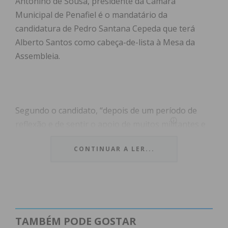
Antonino de Sousa, presidente da Câmara
Municipal de Penafiel é o mandatário da
candidatura de Pedro Santana Cepeda que terá
Alberto Santos como cabeça-de-lista à Mesa da
Assembleia.
Segundo o candidato, “depois de um período de
reflexão e de sentir o apoio de muitos militantes e
dos autarcas do PSD para continuar a liderar o
CONTINUAR A LER...
PSD/Penafiel, tomei a decisão de reunir uma equipa
para apresentar um projeto político para os
próximos 2 anos. Trata-se de uma equipa coesa,
representativa da implantação do PSD no concelho
e com objetivos renovados”.
TAMBÉM PODE GOSTAR