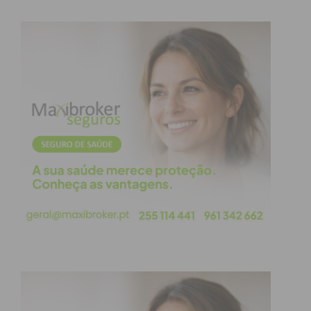
Assembleia Municipal e Juntas de Freguesia.”
Antonino de Sousa, Presidente da Câmara
Municipal de Penafiel, é o mandatário da
candidatura que conta, também, com Alberto
Santos como cabeça-de-lista à Mesa da Assembleia
e Susana Oliveira como coordenadora as Mulheres
Social Democratas.
A Presidente da JSD, Ana Lourenço é a primeira
subscritora da candidatura.
Subscreva a newsletter do
Imediato