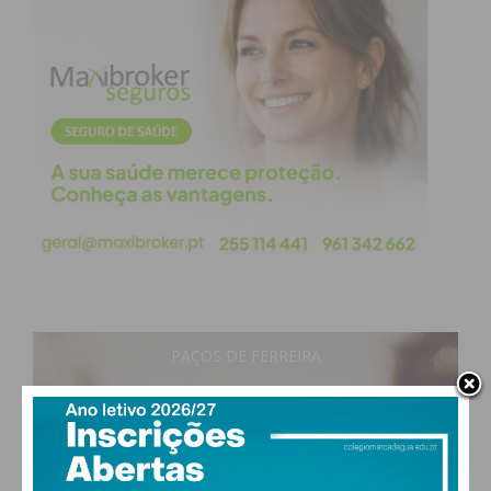
Assine nossa newsletter por e-mail e
obtenha de forma regular a informação
atualizada.
Eu li e concordo com os
termos e
condições
PAÇOS DE FERREIRA
29
°
clear sky
48% humidade
vento: 3m/s ONO
MAX 29 • MIN 27