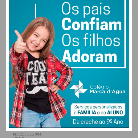
30
30
29
28
°
°
°
°
QUI
SEX
SÁB
DOM
ALTERAR
FARMACIAS DE SERVIÇO EM PAÇOS DE
FERREIRA