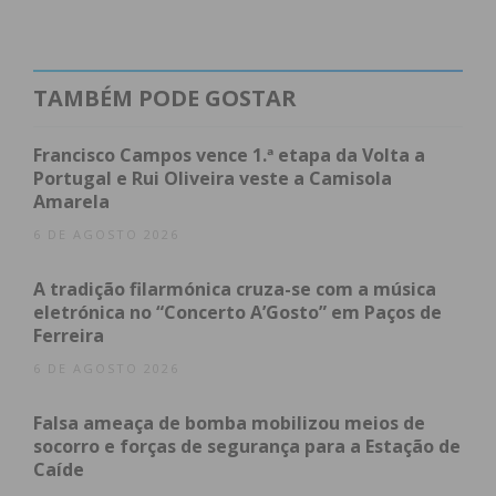
Encontros”
, nasceu com o propósito de
homenagear e reencontrar as crianças e famílias
que já passaram pelo internamento do serviço de
TAMBÉM PODE GOSTAR
Pediatria. No entanto, a organização decidiu
estender o convite a toda a população local.
Francisco Campos vence 1.ª etapa da Volta a
Portugal e Rui Oliveira veste a Camisola
Amarela
“Esse foi o nosso principal
6 DE AGOSTO 2026
público-alvo, as crianças e as
A tradição filarmónica cruza-se com a música
famílias que estiveram
eletrónica no “Concerto A’Gosto” em Paços de
Ferreira
connosco, mas abrimos à
6 DE AGOSTO 2026
comunidade e às crianças do
Falsa ameaça de bomba mobilizou meios de
município de Lousada”,
socorro e forças de segurança para a Estação de
Caíde
explicou Alexandra Ferreira,