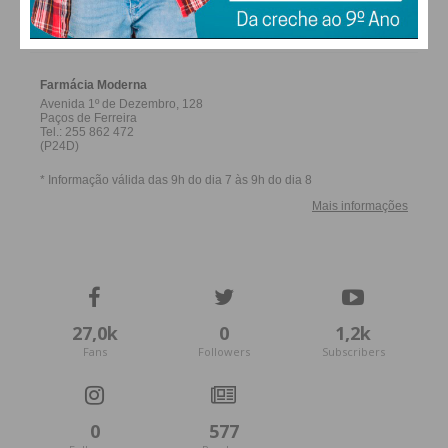
FERREIRA
27,0k
0
1,2k
Fans
Followers
Subscribers
0
577