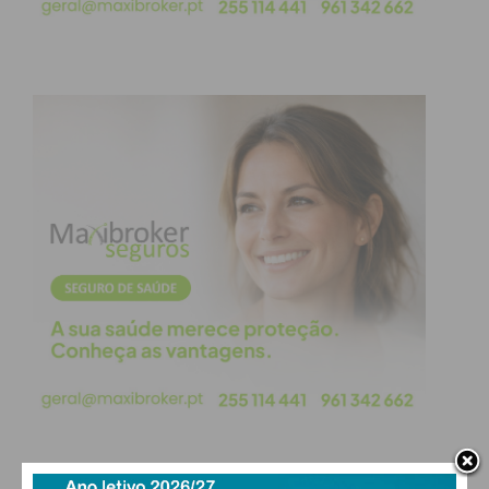
contou com uma
Feira de Saúde
, onde os
profissionais da ULS-TS partilharam com os
visitantes informações e conselhos práticos sobre
saúde oral e visual, cuidados a ter com a exposição
solar e nutrição infantil saudável.
A par dos rastreios e da sensibilização, o evento
promoveu ainda dinâmicas de atividade física e
recuperou jogos tradicionais, estimulando a
interação entre as várias gerações presentes.
Para a organização, o balanço da atividade não
podia ser mais positivo, destacando-se o reforço
dos laços entre os utentes e as equipas médicas e
de enfermagem. Trata-se de “um evento que reúne
profissionais, famílias e crianças num dia de muita
animação e convívio”, concluiu a enfermeira