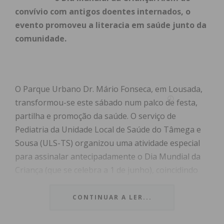
convívio com antigos doentes internados, o
evento promoveu a literacia em saúde junto da
comunidade.
O Parque Urbano Dr. Mário Fonseca, em Lousada,
transformou-se este sábado num palco de festa,
partilha e promoção da saúde. O serviço de
Pediatria da Unidade Local de Saúde do Tâmega e
Sousa (ULS-TS) organizou uma atividade especial
para assinalar antecipadamente o Dia Mundial da
Criança (que se celebra a 1 de junho), coincidindo
também com as comemorações da Semana do
Brincar.
CONTINUAR A LER...
O evento, que teve como mote
“A Potência dos