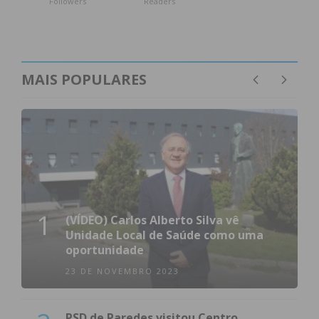
Followers
Readers
MAIS POPULARES
1
(VÍDEO) Carlos Alberto Silva vê
Subscreva a newsletter do
Unidade Local de Saúde como uma
oportunidade
Imediato
23 DE NOVEMBRO 2023
Assine nossa newsletter por e-mail e
PSD de Paredes visitou Centro
obtenha de forma regular a informação