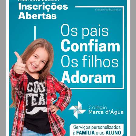
PAÇOS DE FERREIRA
Alexandra Ferreira.
26
°
clear sky
VIEW AS LIST
SLIDESHOW
59% humidade
vento: 1m/s O
MAX 26 • MIN 26
30
28
28
29
°
°
°
°
SEX
SÁB
DOM
SEG
ALTERAR
FARMACIAS DE SERVIÇO EM PAÇOS DE