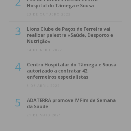
2
Hospital do Tâmega e Sousa
atualizada.
23 DE OUTUBRO 2023
3
Lions Clube de Paços de Ferreira vai
realizar palestra «Saúde, Desporto e
Nutrição»
Eu li e concordo com os
termos e
14 DE ABRIL 2022
condições
4
Centro Hospitalar do Tâmega e Sousa
autorizado a contratar 42
enfermeiros especialistas
8 DE ABRIL 2022
5
ADATERRA promove IV Fim de Semana
da Saúde
21 DE MAIO 2021