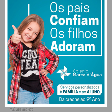
30
28
28
29
°
°
°
°
SEX
SÁB
DOM
SEG
ALTERAR
FARMACIAS DE SERVIÇO EM PAÇOS DE
FERREIRA