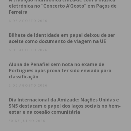
eletrónica no “Concerto A’Gosto” em Paços de
Ferreira
Eu li e concordo com os
termos e
6 DE AGOSTO 2026
condições
Bilhete de Identidade em papel deixou de ser
aceite como documento de viagem na UE
6 DE AGOSTO 2026
Aluna de Penafiel sem nota no exame de
Português após prova ter sido enviada para
classificação
2 DE AGOSTO 2026
Dia Internacional da Amizade: Nações Unidas e
SNS destacam o papel dos laços sociais no bem-
estar e na coesão comunitária
30 DE JULHO 2026