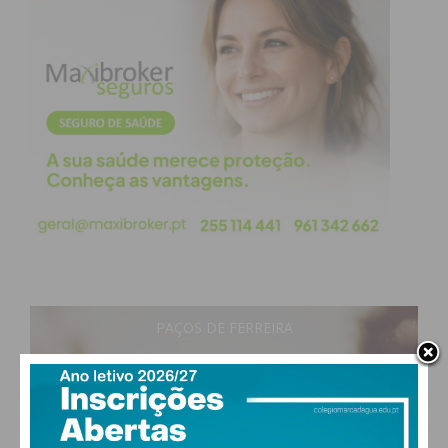
PAÇOS DE FERREIRA
23
°
clear sky
59% humidade
vento: 1m/s O
MAX 23 • MIN 23