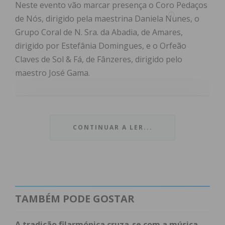
Neste evento vão marcar presença o Coro Pedaços
de Nós, dirigido pela maestrina Daniela Nunes, o
Grupo Coral de N. Sra. da Abadia, de Amares,
dirigido por Estefânia Domingues, e o Orfeão
Claves de Sol & Fá, de Fânzeres, dirigido pelo
maestro José Gama.
Subscreva a newsletter do
CONTINUAR A LER...
Imediato
Assine nossa newsletter por e-mail e
obtenha de forma regular a informação
atualizada.
TAMBÉM PODE GOSTAR
A tradição filarmónica cruza-se com a música