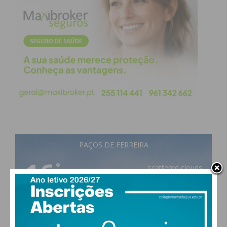
PAÇOS DE FERREIRA
16
°
scattered clouds
92% humidade
vento: 1m/s ESE
MAX 16 • MIN 16