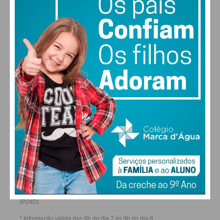
28
27
28
29
°
°
°
°
SÁB
DOM
SEG
TER
ALTERAR
FARMACIAS DE SERVIÇO EM PAÇOS DE
FERREIRA