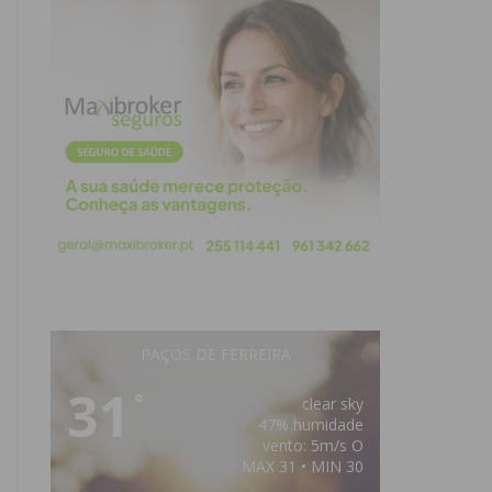
PAÇOS DE FERREIRA
31
°
clear sky
47% humidade
vento: 5m/s O
MAX 31 • MIN 30