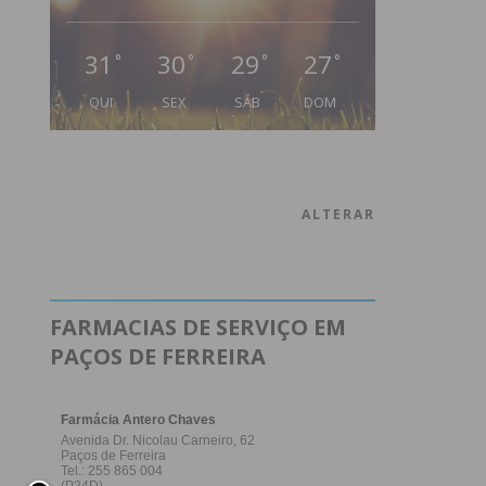
31
30
29
27
°
°
°
°
QUI
SEX
SÁB
DOM
ALTERAR
FARMACIAS DE SERVIÇO EM
PAÇOS DE FERREIRA