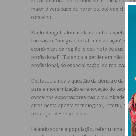
infraestrutura “em termos de mobilidade”, que
maior diversidade de horários, até que chegue
concelho.
Paulo Rangel falou ainda de outro aspeto im
formação, “um grande fator de atração”, sendo
económicas da região, e deu nota de que o p
profissional”. “Estamos a perder em não dar
profissional, de especialização, de realização e
Destacou ainda a questão da ciência e da inov
para a modernização e renovação do tecido ind
concelhos exportadores nas proximidades. “T
atrás nesta aposta tecnológica”, referiu, def
resolução deste problema.
Falando sobre a população, referiu uma outra