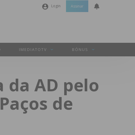
Login
Assinar
Nome de utilizador ou email
*
Senha
*
O
IMEDIATOTV
BÓNUS
Manter sessão
a da AD pelo
INICIAR SESSÃO
 Paços de
Perdeu a sua senha?