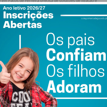
 em Paços de Ferreira precisa de soluções de ligação e
 a ferrovia, que ajudará a melhorar a mobilidade no
portante e que se prende com as competências de
 necessária formação profissional ligada às atividades
rograma da AD tem “um reforço claro da aposta no ensino
 aos jovens portugueses uma oportunidade que é
 até de sucesso, do ponto de vista salarial”, referiu.
ação, apontando a digitalização como “um fator crítico
ustrial” em Paços de Ferreira e até na região, que tem
odos eles têm esta capacidade, mas estão ainda um pouco
endendo “uma aproximação às universidades”, para a
 “linha importante” do programa da AD que é o