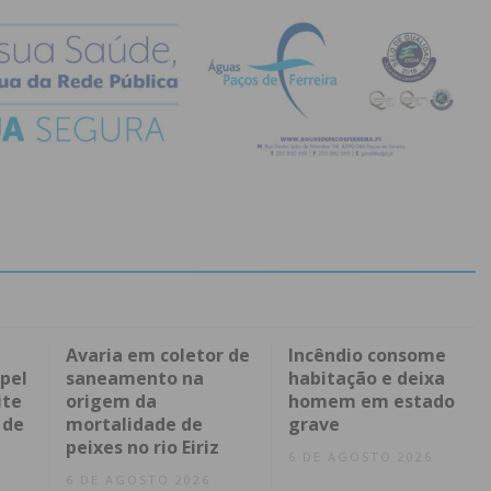
Avaria em coletor de
Incêndio consome
pel
saneamento na
habitação e deixa
ite
origem da
homem em estado
 de
mortalidade de
grave
peixes no rio Eiriz
6 DE AGOSTO 2026
6 DE AGOSTO 2026