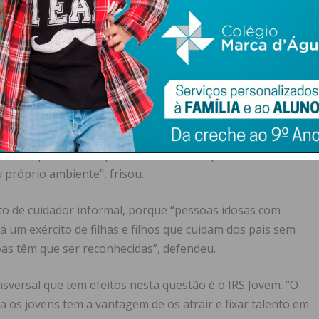
 pessoas terem uma esperança de vida grande, se tiverem
rança de vida é muito boa, mas a qualidade de vida é pior
erança de vida e o envelhecimento ativo é muito
e vida, como também vai, em muitos casos, prevenir a
as pessoas tiveram uma política orientada para a saúde,
ntem mais qualidade de vida”.
de se combater a institucionalização, “que é uma
eira resposta”. “Porque uma das coisas que alimenta a
 próprio ambiente”, frisou.
uto de cuidador informal, porque “pessoas idosas com
um exército de filhas e filhos que cuidam dos pais sem
soas têm que ser reconhecidas”, defendeu.
nsversal que tem efeitos nesta questão é o IRS Jovem. “O
 os jovens tem a vantagem de os atrair e fixar talento em