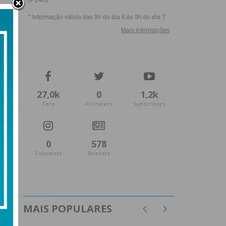
27,0k
0
1,2k
Fans
Followers
Subscribers
0
578
Followers
Readers
MAIS POPULARES