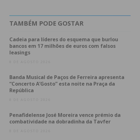
presentes no próximo
dia 6 de novembro
, pelas
21h00, no Auditório da Associação Empresarial de
Paços de Ferreira, para uma
Sessão de
TAMBÉM PODE GOSTAR
Esclarecimento
sobre o processo de
transformação da Sociedade Desportiva em
Cadeia para líderes do esquema que burlou
bancos em 17 milhões de euros com falsos
Sociedade Anónima Desportiva (SAD).”
leasings
8 DE AGOSTO 2026
Subscreva a newsletter do
Banda Musical de Paços de Ferreira apresenta
Imediato
“Concerto A’Gosto” esta noite na Praça da
República
8 DE AGOSTO 2026
Assine nossa newsletter por e-mail e
obtenha de forma regular a informação
Penafidelense José Moreira vence prémio da
atualizada.
combatividade na dobradinha da Tavfer
8 DE AGOSTO 2026