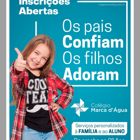
28
°
clear sky
50% humidade
vento: 5m/s ONO
MAX 28 • MIN 27
28
30
30
31
°
°
°
°
DOM
SEG
TER
QUA
ALTERAR
FARMACIAS DE SERVIÇO EM PAÇOS DE
FERREIRA