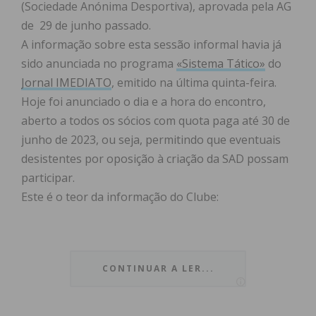
(Sociedade Anónima Desportiva), aprovada pela AG
de 29 de junho passado.
A informação sobre esta sessão informal havia já
sido anunciada no programa
«Sistema Tático»
do
Jornal IMEDIATO
, emitido na última quinta-feira.
Hoje foi anunciado o dia e a hora do encontro,
aberto a todos os sócios com quota paga até 30 de
junho de 2023, ou seja, permitindo que eventuais
desistentes por oposição à criação da SAD possam
participar.
Este é o teor da informação do Clube:
“A Direção do Futebol Clube de Paços de Ferreira
CONTINUAR A LER...
convida todos os sócios (com quota paga, pelo
menos, até 30 de junho de 2023) a estarem