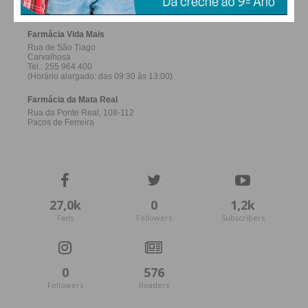
27,0k
0
1,2k
Fans
Followers
Subscribers
0
576
Followers
Readers