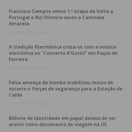
concluiu.
Francisco Campos vence 1.ª etapa da Volta a
Portugal e Rui Oliveira veste a Camisola
Amarela
6 DE AGOSTO 2026
Subscreva a newsletter do
A tradição filarmónica cruza-se com a música
Imediato
eletrónica no “Concerto A’Gosto” em Paços de
Ferreira
Assine nossa newsletter por e-mail e
6 DE AGOSTO 2026
obtenha de forma regular a informação
Falsa ameaça de bomba mobilizou meios de
atualizada.
socorro e forças de segurança para a Estação de
Caíde
6 DE AGOSTO 2026
Bilhete de Identidade em papel deixou de ser
Eu li e concordo com os
termos e
aceite como documento de viagem na UE
condições