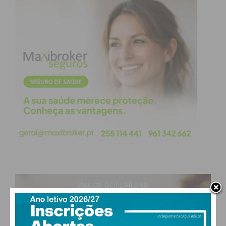
PAÇOS DE FERREIRA
26
°
clear sky
59% humidade