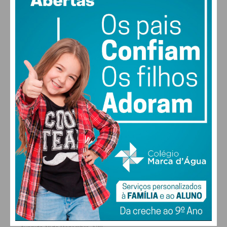
vento: 1m/s O
MAX 26 • MIN 26
30
28
28
29
°
°
°
°
SEX
SÁB
DOM
SEG
ALTERAR
FARMACIAS DE SERVIÇO EM PAÇOS DE
FERREIRA