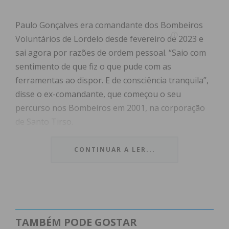
Paulo Gonçalves era comandante dos Bombeiros
Voluntários de Lordelo desde fevereiro de 2023 e
sai agora por razões de ordem pessoal. “Saio com
sentimento de que fiz o que pude com as
ferramentas ao dispor. E de consciência tranquila”,
disse o ex-comandante, que começou o seu
percurso nos Bombeiros em 2001, na corporação
de Santo Tirso.
Garantindo que a sua “idoneidade e dignidade,
CONTINUAR A LER...
como pessoa e bombeiro estarão sempre acima de
qualquer posto ou galões”, Paulo Gonçalves diz que
sai “eternamente grato aos Bombeiros de Lordelo
por todas as dificuldades, obstáculos, coisas boas.
Com elas aprendi e levo lições para o futuro”,
TAMBÉM PODE GOSTAR