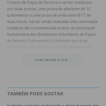
Urbano de Paços de Ferreira e vai ser composto
por duas provas, uma prova de atletismo de 10
quilómetros e uma prova de endurance BTT de
duas horas. Vai ser ainda realizada uma caminhada
solidária não cronometrada a favor da Associação
Humanitária dos Bombeiros Voluntários de Paços
de Ferreira. Este evento é composto por duas
provas que envolvem cerca de 500 participantes.
Este evento tem como objetivo dar a conhecer cada
CONTINUAR A LER...
vez mais o nome de Paços de Ferreira, de modo a
que se possa promovê-la tanto a nível
socioeconómico, quanto cultural.
TAMBÉM PODE GOSTAR
Incêndio consome habitação e deixa homem em