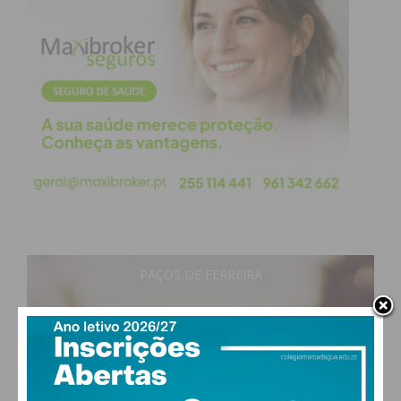
PAÇOS DE FERREIRA
22
°
clear sky
70% humidade
vento: 1m/s ONO
MAX 23 • MIN 22