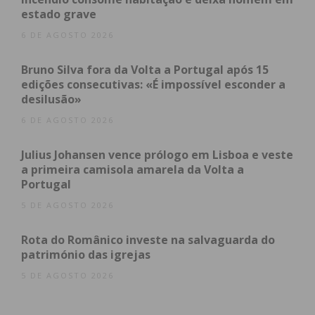
estado grave
6 DE AGOSTO 2026
Bruno Silva fora da Volta a Portugal após 15
edições consecutivas: «É impossível esconder a
desilusão»
6 DE AGOSTO 2026
Julius Johansen vence prólogo em Lisboa e veste
a primeira camisola amarela da Volta a
Portugal
Subscreva a newsletter do
5 DE AGOSTO 2026
Imediato
Rota do Românico investe na salvaguarda do
património das igrejas
Assine nossa newsletter por e-mail e
5 DE AGOSTO 2026
obtenha de forma regular a informação
atualizada.