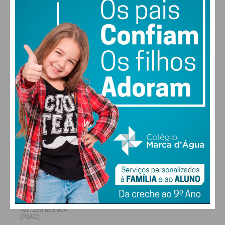
30
30
29
28
°
°
°
°
QUI
SEX
SÁB
DOM
ALTERAR
FARMACIAS DE SERVIÇO EM PAÇOS DE
FERREIRA