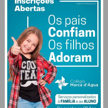
28
°
clear sky
51% humidade
vento: 5m/s O
MAX 28 • MIN 27
28
30
30
31
°
°
°
°
DOM
SEG
TER
QUA
ALTERAR
FARMACIAS DE SERVIÇO EM PAÇOS DE
FERREIRA