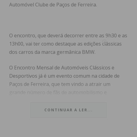
Automóvel Clube de Paços de Ferreira.
O encontro, que deverá decorrer entre as 9h30 e as
13h00, vai ter como destaque as edições clássicas
dos carros da marca germânica BMW.
O Encontro Mensal de Automóveis Clássicos e
Desportivos já é um evento comum na cidade de
Paços de Ferreira, que tem vindo a atrair um
grande número de fãs de automobilismo e
exposições de carros exóticos, de todo o concelho,
até à Capital do Móvel.
CONTINUAR A LER...