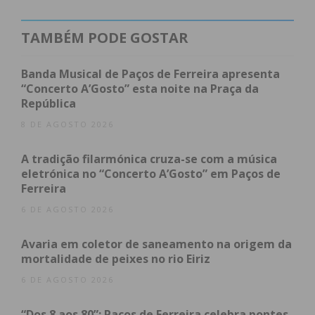
Subscreva a newsletter do
Imediato
TAMBÉM PODE GOSTAR
Assine nossa newsletter por e-mail e
Banda Musical de Paços de Ferreira apresenta
obtenha de forma regular a informação
“Concerto A’Gosto” esta noite na Praça da
atualizada.
República
8 DE AGOSTO 2026
A tradição filarmónica cruza-se com a música
eletrónica no “Concerto A’Gosto” em Paços de
Ferreira
Eu li e concordo com os
termos e
condições
6 DE AGOSTO 2026
Avaria em coletor de saneamento na origem da
mortalidade de peixes no rio Eiriz
6 DE AGOSTO 2026
“Dos 8 aos 80”: Paços de Ferreira celebra pontes