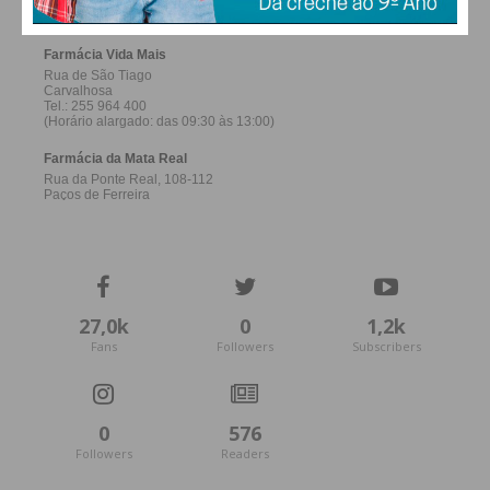
27,0k
0
1,2k
Fans
Followers
Subscribers
0
576
Followers
Readers