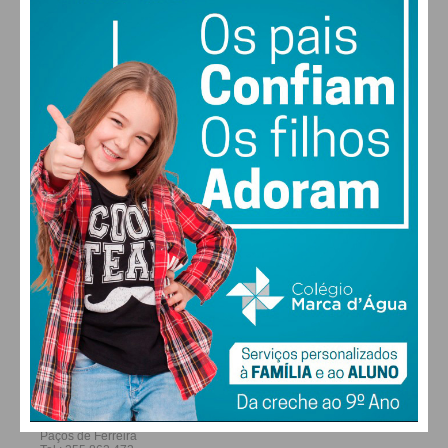
28
27
28
29
°
°
°
°
SÁB
DOM
SEG
TER
ALTERAR
FARMACIAS DE SERVIÇO EM PAÇOS DE
FERREIRA