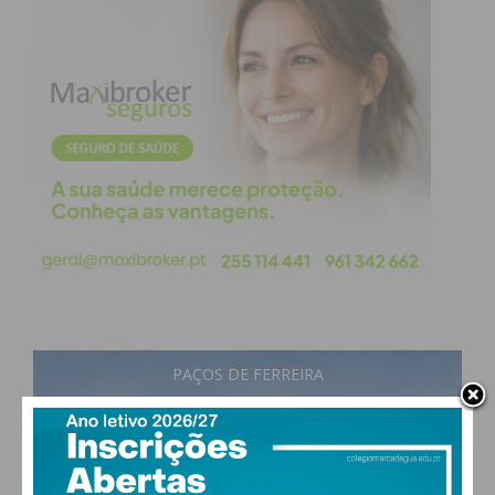
PAÇOS DE FERREIRA
17
°
broken clouds
87% humidade
vento: 1m/s E
MAX 17 • MIN 17