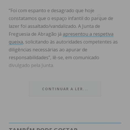
“Foi com espanto e desagrado que hoje
constatamos que o espaço infantil do parque de
lazer foi assaltado/vandalizado. A Junta de
Freguesia de Abragão já
apresentou a respetiva
queixa
, solicitando às autoridades competentes as
diligências necessárias ao apurar de
responsabilidades”, lê-se, em comunicado
divulgado pela Junta.
A Junta de Freguesia de Abragão pediu ainda a
quem tiver informações que permitam facilitar as
CONTINUAR A LER...
diligências, que as comunique à Junta ou à GNR
Penafiel (255 710 940).
“Sendo este um lugar especial do nosso parque de
lazer, destinado às nossas crianças, a Junta de