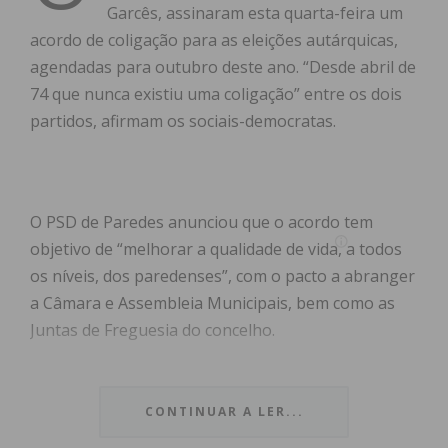
Garcês, assinaram esta quarta-feira um
acordo de coligação para as eleições autárquicas,
agendadas para outubro deste ano. “Desde abril de
74 que nunca existiu uma coligação” entre os dois
partidos, afirmam os sociais-democratas.
O PSD de Paredes anunciou que o acordo tem
objetivo de “melhorar a qualidade de vida, a todos
os níveis, dos paredenses”, com o pacto a abranger
a Câmara e Assembleia Municipais, bem como as
Juntas de Freguesia do concelho.
“Não estão em discussão lugares nem nomes. Nas
listas irão os mais capazes e com ligações à
CONTINUAR A LER...
população. A coligação não está preocupada com o