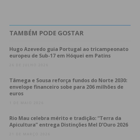
cartão partidário, mas sim com a determinação a
que os candidatos se propõem”, afirmou Ricardo
Sousa, citado na nota.
TAMBÉM PODE GOSTAR
Subscreva a newsletter do
Hugo Azevedo guia Portugal ao tricampeonato
europeu de Sub-17 em Hóquei em Patins
Imediato
26 DE JULHO 2026
Assine nossa newsletter por e-mail e
Tâmega e Sousa reforça fundos do Norte 2030:
obtenha de forma regular a informação
envelope financeiro sobe para 206 milhões de
euros
atualizada.
1 DE MAIO 2026
Rio Mau celebra mérito e tradição: “Terra da
Apicultura” entrega Distinções Mel D’Ouro 2026
Eu li e concordo com os
termos e
21 DE MARÇO 2026