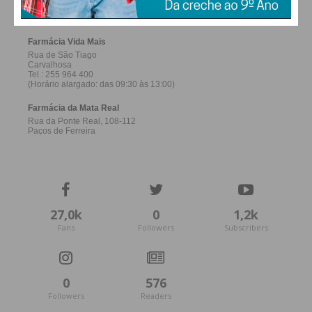
FERREIRA
27,0k
0
1,2k
Fans
Followers
Subscribers
0
576
Followers
Readers