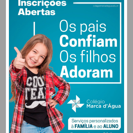
28
°
clear sky
51% humidade
vento: 5m/s O
MAX 28 • MIN 27
28
30
30
31
°
°
°
°
DOM
SEG
TER
QUA
ALTERAR
FARMACIAS DE SERVIÇO EM PAÇOS DE